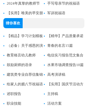
语录大汇总99条
2024年真挚的教师节
15篇]
手写母亲节的祝福语
QQ祝福语汇总50句
【实用】唯美的早安朋
军训祝福语
友圈问候语摘录35句
猜你喜欢
【精品】学习计划模板
【精华】产品质量承诺
集合6篇
（必备）关于感恩的演
书范文集合5篇
青春的名言15篇
讲稿
教育格言幼儿教师
电信实习报告范文集合
鼓励厨师的语录
五篇
水果市场调查报告10篇
建筑类专业自荐信集锦
高考演讲稿
六篇
给家人的腊八节祝福语
【实用】国庆节活动方
述职报告
案模板汇总6篇
主持稿
职业技能
活动方案