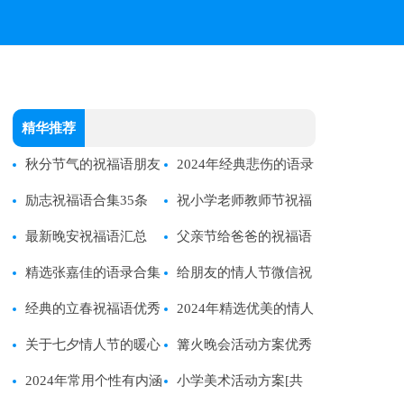
精华推荐
秋分节气的祝福语朋友
2024年经典悲伤的语录
圈
励志祝福语合集35条
集锦46条
祝小学老师教师节祝福
最新晚安祝福语汇总
语
父亲节给爸爸的祝福语
（通用190句）
精选张嘉佳的语录合集
集锦44条
给朋友的情人节微信祝
70句
经典的立春祝福语优秀
福语47句
2024年精选优美的情人
(热)
关于七夕情人节的暖心
节QQ祝福语汇编50条
篝火晚会活动方案优秀
祝福语
2024年常用个性有内涵
小学美术活动方案[共