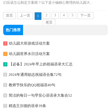
们应该怎么制定方案呢？以下是小编精心整理的幼儿园大...
2
3
4
5
首页
上一页
下一页
1
尾页
热门推荐
幼儿园大班游戏活动方案
1
幼儿园世界水日活动方案
2
【必备】2024年早上的祝福语录大汇总
3
66句
2024年通用励志祝福语合集72句
4
教师节快乐的QQ祝福语40句
5
简洁的每日一句早安心语语录大集合52
6
条
精选王尔德的语录39条
7