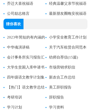
福语录摘录69句
乔迁大喜祝福语
35句）
经典温馨父亲节祝福语
公司励志格言
句（通用60句）
最新朋友圈晚安祝福语
（精选45句）
猜你喜欢
2023年简短的有内涵的
小学安全教育工作计划
语录集合75条
中华魂演讲稿
15篇
关于汽车租赁合同范本
会计事务所实习报告汇
幼师自荐信(15篇)
总6篇
大学生贫困入库申请书
市场营销求职信
四年级语文教学计划集
新农合工作总结
锦15篇
【热门】语文教学总结
美工辞职报告
9篇
考研培训
辞职报告
学习计划
学习资料