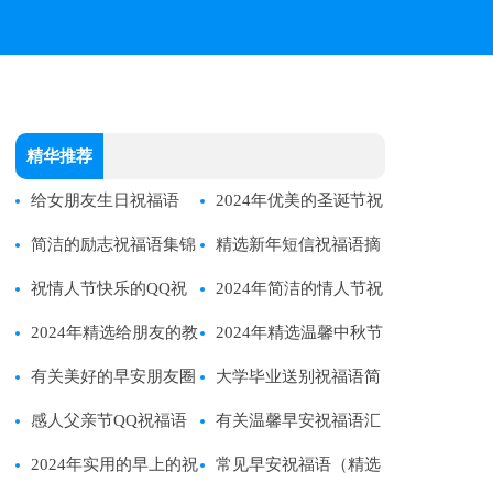
精华推荐
给女朋友生日祝福语
2024年优美的圣诞节祝
简洁的励志祝福语集锦
福语23条
精选新年短信祝福语摘
72句
祝情人节快乐的QQ祝
录68句
2024年简洁的情人节祝
福语汇编50条
2024年精选给朋友的教
福语句摘录30句
2024年精选温馨中秋节
师节QQ祝福语24条
有关美好的早安朋友圈
祝福语短信18句
大学毕业送别祝福语简
祝福语26句
感人父亲节QQ祝福语
短文艺励志
有关温馨早安祝福语汇
大合集62条
2024年实用的早上的祝
总70句精选
常见早安祝福语（精选