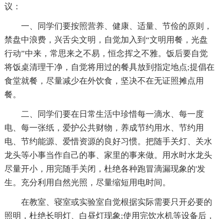
议：
一、同学们要按照营养、健康、适量、节俭的原则，
禁盘中浪费，兴舌尖文明，自觉加入到“文明用餐，光盘
行动”中来，常思来之不易，恒念挥之不雅。饭后要自觉
将饭桌清理干净，自觉将用过的餐具放到指定地点;提倡在
食堂就餐，尽量减少在外饮食，坚决不在无证照摊点用
餐。
二、同学们要在日常生活中珍惜每一滴水、每一度
电、每一张纸，爱护公共财物，养成节约用水、节约用
电、节约能源、爱惜资源的良好习惯。把随手关灯、关水
龙头等小事当作自己的事、家里的事来做。用水时水龙头
尽量开小，用完随手关闭，杜绝各种跑冒滴漏现象的'发
生。充分利用自然光照，尽量缩短用电时间。
在教室、寝室或实验室自觉根据实际需要只开必要的
照明，杜绝长明灯、白昼灯现象;使用完饮水机等设备后，