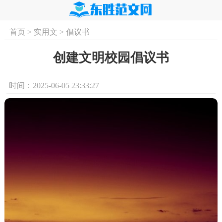
首页
>
实用文
>
倡议书
首页
实用文
学习资料
培训课程
求
创建文明校园倡议书
时间：2025-06-05 23:33:27