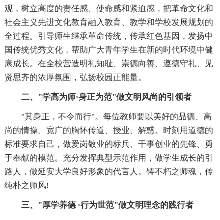
观，树立高度的责任感、使命感和紧迫感，把革命文化和
社会主义先进文化教育融入教育、教学和学校发展规划的
全过程。引导师生继承革命传统，传承红色基因，发扬中
国传统优秀文化，帮助广大青年学生在新的时代环境中健
康成长。在全校营造明礼知耻、崇德向善、遵德守礼、见
贤思齐的浓厚氛围，弘扬校园正能量。
二、"学高为师·身正为范"做文明风尚的引领者
"其身正，不令而行"。每位教师要以美好的品德、高
尚的情操、宽广的胸怀传道、授业、解惑。时刻用道德的
标准要求自己，做爱岗敬业的标兵、干事创业的先锋、勇
于奉献的模范。充分发挥典型示范作用，做学生成长的引
路人，做延安大学良好形象的代言人。铸不朽之师魂，传
纯朴之师风!
三、"厚学养德 ·行为世范"做文明理念的践行者