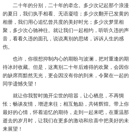
二十年的分别，二十年的牵念。多少次记起那个浪漫
的夏日，我们执手相看、无语凝噎；多少次翻开已发黄的
相册，我们用心追忆曾共度的美好时光；多少次梦里相
聚，多少次心驰神往。就让我们一起相约，听听久违的声
音，看看久违的面孔，说说离别的思绪，诉诉人生的感
伤。
也许，你很想抑制内心的期盼与波澜，把对重逢的期
待冰封收藏。但是，这离别二十年后难得的欢聚，会因你
的缺席而黯然无光，更会因没有你的到来，令聚在一起的
同学遗憾失望！
就让你我暂时抛开尘世的喧嚣，让心栖息，不再惆
怅；畅谈友情，增进来往；相互勉励，共铸辉煌。带上你
最好的心情，怀着追忆的期待，走到一起来吧，在重温那
逝去的岁月时，让我们在更多的激动和欣喜中把美好的未
来展望！