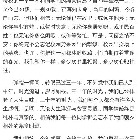
母校的一草一木和同学间的纯真情感？自79年金秋一别，
至今已30载。一别30载，荏苒知天命，当年的同窗、今各
自西东。但我们相信：无论你仍在故里，或远在他乡；无
论你事业辉煌，或暂时失意；无论你身居要职，或平民百
姓；也无论你多么闲暇，或何等繁忙。可是，同窗之情不
变：你终究不会忘记校园旁果园里的攀谈、校园里操场上
的嬉戏。也许，你把这一切都冰封收藏，悄悄期待着重逢
的春光。我们和你一样，多少次梦里相聚，多少次心驰神
往。
弹指一挥间，转眼已过三十年，不知觉中我们已人到
中年。时光流逝，岁月如梭。三十年的时光，我们已经体
验了人生百味。三十年的'时光，我们每个人都会有许多人
生感慨。是啊，无论人生浮沉与贫富贵贱，同学情始终是
纯朴与真挚的。相信我们每一位同学都会忘不了我们朝夕
相处的寒窗时载。
我们相约，今年盛夏，在故土故校，我们重温一次三