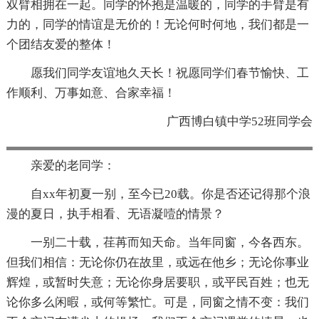
双臂相拥在一起。同学的怀抱是温暖的，同学的手臂是有
力的，同学的情谊是无价的！无论何时何地，我们都是一
个团结友爱的整体！
愿我们同学友谊地久天长！祝愿同学们春节愉快、工
作顺利、万事如意、合家幸福！
广西博白镇中学52班同学会
亲爱的老同学：
自xx年初夏一别，至今已20载。你是否还记得那个浪
漫的夏日，执手相看、无语凝噎的情景？
一别二十载，荏苒而知天命。当年同窗，今各西东。
但我们相信：无论你仍在故里，或远在他乡；无论你事业
辉煌，或暂时失意；无论你身居要职，或平民百姓；也无
论你多么闲暇，或何等繁忙。可是，同窗之情不变：我们