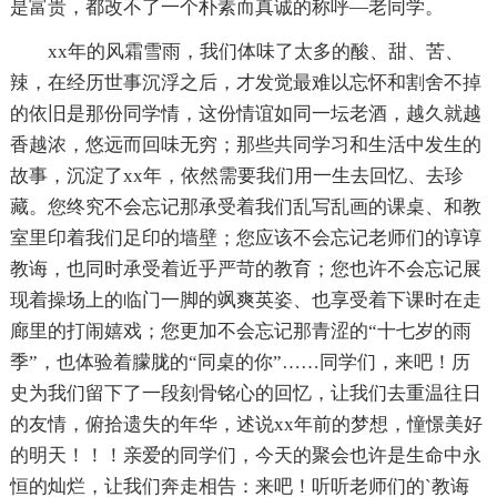
是富贵，都改不了一个朴素而真诚的称呼—老同学。
xx年的风霜雪雨，我们体味了太多的酸、甜、苦、
辣，在经历世事沉浮之后，才发觉最难以忘怀和割舍不掉
的依旧是那份同学情，这份情谊如同一坛老酒，越久就越
香越浓，悠远而回味无穷；那些共同学习和生活中发生的
故事，沉淀了xx年，依然需要我们用一生去回忆、去珍
藏。您终究不会忘记那承受着我们乱写乱画的课桌、和教
室里印着我们足印的墙壁；您应该不会忘记老师们的谆谆
教诲，也同时承受着近乎严苛的教育；您也许不会忘记展
现着操场上的临门一脚的飒爽英姿、也享受着下课时在走
廊里的打闹嬉戏；您更加不会忘记那青涩的“十七岁的雨
季”，也体验着朦胧的“同桌的你”……同学们，来吧！历
史为我们留下了一段刻骨铭心的回忆，让我们去重温往日
的友情，俯拾遗失的年华，述说xx年前的梦想，憧憬美好
的明天！！！亲爱的同学们，今天的聚会也许是生命中永
恒的灿烂，让我们奔走相告：来吧！听听老师们的`教诲