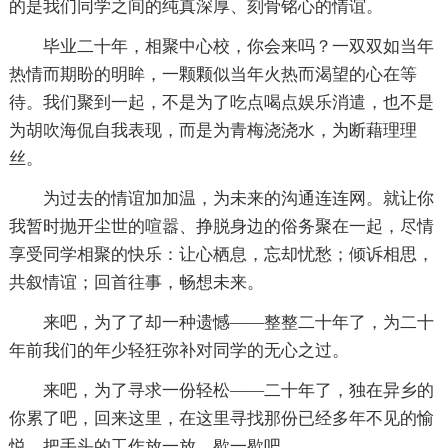
的是我们同学之间的纯真深厚、刻骨铭心的情谊。
毕业二十年，相聚中心校，你会来吗？一双双如当年
热情而期盼的明眸，一颗颗似当年火热而渴望的心在等
待。我们聚到一起，不是为了吃点喝点娱乐消遣，也不是
为胡吹海侃自我表现，而是为青梅浇浇水，为断藉理理
丝。
为过去的情谊加加温，为未来的沟通连连网。就让你
我暂时抛开尘世的喧嚣、挣脱身边的俗务聚在一起，尽情
享受同学相聚的快乐：让心栖息，忘却忧愁；倾诉相思，
共叙情谊；回首往事，畅想未来。
来吧，为了了却一种遗憾——整整二十年了，为二十
年前我们的年少轻狂弥补对同学的无心之过。
来吧，为了寻求一份轻松——二十年了，独在异乡的
你累了吧，回来这里，在这里寻找那份已经多年不见的愉
悦，把手头的工作放一放，歇一歇吧。