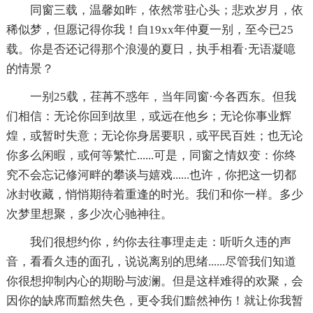
同窗三载，温馨如昨，依然常驻心头；悲欢岁月，依
稀似梦，但愿记得你我！自19xx年仲夏一别，至今已25
载。你是否还记得那个浪漫的夏日，执手相看·无语凝噫
的情景？
一别25载，荏苒不惑年，当年同窗·今各西东。但我
们相信：无论你回到故里，或远在他乡；无论你事业辉
煌，或暂时失意；无论你身居要职，或平民百姓；也无论
你多么闲暇，或何等繁忙......可是，同窗之情奴变：你终
究不会忘记修河畔的攀谈与嬉戏......也许，你把这一切都
冰封收藏，悄悄期待着重逢的时光。我们和你一样。多少
次梦里想聚，多少次心驰神往。
我们很想约你，约你去往事理走走：听听久违的声
音，看看久违的面孔，说说离别的思绪......尽管我们知道
你很想抑制内心的期盼与波澜。但是这样难得的欢聚，会
因你的缺席而黯然失色，更令我们黯然神伤！就让你我暂