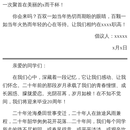
一次聚首在美丽的x而干杯！
你会来吗？百双一如当年热切而期盼的眼睛，百颗一
如当年火热而年轻的心在等待。让我们相约在xxxx职高！
倡议人：xxxxx
x月x日
亲爱的同学们：
在我们心中，深藏着一段记忆，它让我们感动、让我
们怀念。二十年前的那段岁月承载了我们的青春憧憬、成
长困惑、朦胧爱恋。光阴荏苒，岁月如梭！在不知不觉
间，我们将迎来毕业20周年！
二十年沧海桑田世事变迁，二十年人在旅途风雨兼
程，二十年韶华匆匆花开花落…二十年间，我们每个同学
所走的路不尽相同，或春风得意，或平平淡淡，或艰辛坎