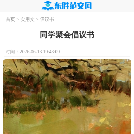
首页
>
实用文
>
倡议书
首页
实用文
学习资料
培训课程
求
同学聚会倡议书
时间：2026-06-13 19:43:09