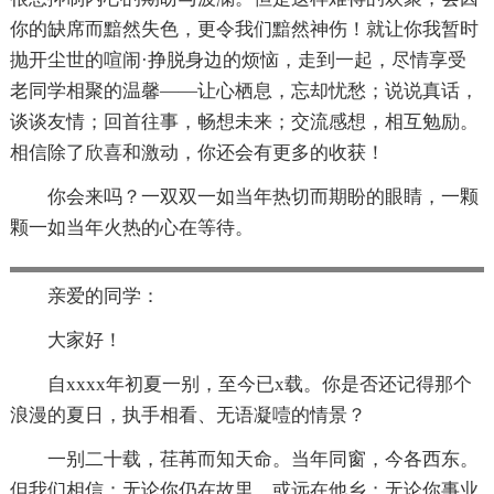
你的缺席而黯然失色，更令我们黯然神伤！就让你我暂时
抛开尘世的喧闹·挣脱身边的烦恼，走到一起，尽情享受
老同学相聚的温馨——让心栖息，忘却忧愁；说说真话，
谈谈友情；回首往事，畅想未来；交流感想，相互勉励。
相信除了欣喜和激动，你还会有更多的收获！
你会来吗？一双双一如当年热切而期盼的眼睛，一颗
颗一如当年火热的心在等待。
亲爱的同学：
大家好！
自xxxx年初夏一别，至今已x载。你是否还记得那个
浪漫的夏日，执手相看、无语凝噎的情景？
一别二十载，荏苒而知天命。当年同窗，今各西东。
但我们相信：无论你仍在故里，或远在他乡；无论你事业