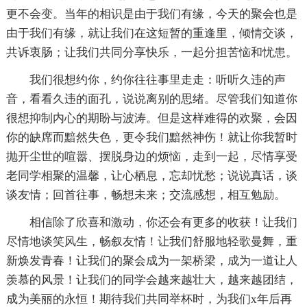
更不会变。当年的相识是由于我们有缘，今天的聚会也是
由于我们有缘，就让我们在这短暂的重逢里，倾情交谈，
共诉衷肠；让我们共同分享快乐，一起分担苦恼和忧患。
我们很想约你，约你往往事里走走：听听久违的声
音，看看久违的面孔，说说离别的思绪。尽管我们知道你
很想抑制内心的期盼与波涛。但是这样难得的欢聚，会因
你的缺席而黯然失色，更令我们黯然神伤！就让你我暂时
抛开尘世的喧嚣、摆脱身边的烦恼，走到一起，尽情享受
老同学相聚的温馨，让心栖息，忘却忧愁；说说真话，谈
谈友情；回首往事，畅想未来；交流感想，相互勉励。
相信除了欣喜和激动，你还会有更多的收获！让我们
尽情地谈笑风生，畅叙友情！让我们舒服地轻歌曼舞，重
新焕发青春！让我们的聚会成为一架桥梁，成为一道让人
羡慕的风景！让我们的同学会越来越壮大，越来越团结，
成为美丽的永恒！期待我们共同举杯时，为我们x年后再