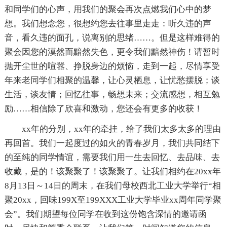
和同学们的心声，用我们的聚会再次点燃我们心中的梦
想。我们想念您，很想约您去往事里走走：听久违的声
音，看久违的面孔，说离别的思绪……。但是这样难得的
聚会因您的漠然而黯然失色，更令我们黯然神伤！请暂时
抛开尘世的喧嚣、挣脱身边的烦恼，走到一起，尽情享受
年来老同学们相聚的温馨，让心灵栖息，让忧愁摆脱；谈
生活，谈友情；回忆往事，畅想未来；交流感想，相互勉
励……相信除了欣喜和激动，您还会有更多的收获！
xx年的分别，xx年的牵挂，给了我们太多太多的理由
再回首。我们一起度过的如火的青春岁月，我们共同结下
的至纯的同学情谊，需要我们用一生去回忆、去品味、去
收藏，是的！该聚聚了！该聚聚了。让我们相约在20xx年
8月13日～14日的周末，在我们母校西北工业大学举行“相
聚20xx，回味199X至199XXX工业大学毕业xx周年同学聚
会”。我们期望每位同学在收到这份饱含深情的邀请函