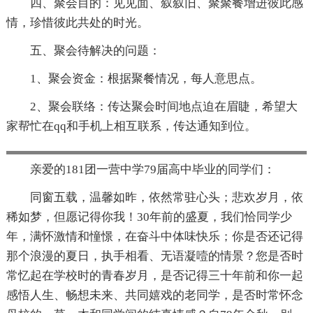
四、聚会目的：见见面、叙叙旧、聚聚餐增进彼此感
情，珍惜彼此共处的时光。
五、聚会待解决的问题：
1、聚会资金：根据聚餐情况，每人意思点。
2、聚会联络：传达聚会时间地点迫在眉睫，希望大
家帮忙在qq和手机上相互联系，传达通知到位。
亲爱的181团一营中学79届高中毕业的同学们：
同窗五载，温馨如昨，依然常驻心头；悲欢岁月，依
稀如梦，但愿记得你我！30年前的盛夏，我们恰同学少
年，满怀激情和憧憬，在奋斗中体味快乐；你是否还记得
那个浪漫的夏日，执手相看、无语凝噎的情景？您是否时
常忆起在学校时的青春岁月，是否记得三十年前和你一起
感悟人生、畅想未来、共同嬉戏的老同学，是否时常怀念