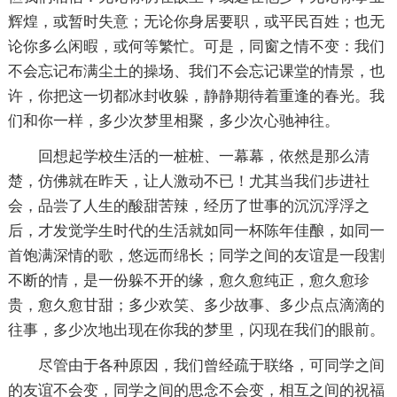
辉煌，或暂时失意；无论你身居要职，或平民百姓；也无
论你多么闲暇，或何等繁忙。可是，同窗之情不变：我们
不会忘记布满尘土的操场、我们不会忘记课堂的情景，也
许，你把这一切都冰封收躲，静静期待着重逢的春光。我
们和你一样，多少次梦里相聚，多少次心驰神往。
回想起学校生活的一桩桩、一幕幕，依然是那么清
楚，仿佛就在昨天，让人激动不已！尤其当我们步进社
会，品尝了人生的酸甜苦辣，经历了世事的沉沉浮浮之
后，才发觉学生时代的生活就如同一杯陈年佳酿，如同一
首饱满深情的歌，悠远而绵长；同学之间的友谊是一段割
不断的情，是一份躲不开的缘，愈久愈纯正，愈久愈珍
贵，愈久愈甘甜；多少欢笑、多少故事、多少点点滴滴的
往事，多少次地出现在你我的梦里，闪现在我们的眼前。
尽管由于各种原因，我们曾经疏于联络，可同学之间
的友谊不会变，同学之间的思念不会变，相互之间的祝福