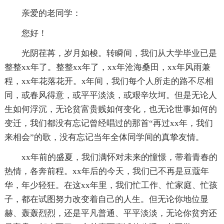
亲爱的老同学：
您好！
光阴荏苒，岁月如梭。转瞬间，我们从大学毕业已是
整整xx年了。整整xx年了，xx年沧海桑田，xx年风雨兼
程，xx年花落花开。x年间，我们每个人所走的路不尽相
同，或春风得意，或平平淡淡，或艰辛坎坷。但是无论人
生如何浮沉，无论贫富贵贱如何变化，也无论世事如何的
变迁，我们都没有忘记曾经唱过的那首“再过xx年，我们
来相会”的歌，没有忘记当年全体同学间的真挚友情。
xx年前的盛夏，我们满怀对未来的憧憬，带着青春的
热情，各奔前程。xx年后的今天，我们已不再是豆蔻年
华，年少轻狂。在这xx年里，我们忙工作、忙家庭、忙孩
子，都在试图努力改变着自己的人生。但无论你地位显
赫、轰轰烈烈，还是平凡普通、平平淡淡，无论你贫穷还