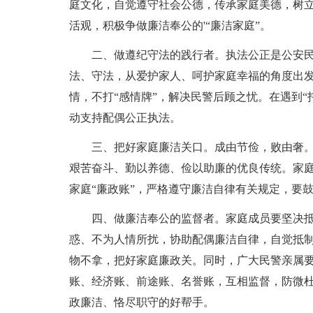
庭文化，自觉遵守社会公德，传承家庭美德，树
活观，积极争做廉洁奉公的'“廉洁家庭”。
二、做遵纪守法的践行者。执法公正是公安
法、守法，从爱护家人、呵护家庭幸福的角度出
情，不打“感情牌”，解决民警后顾之忧。在遇到“
动支持配偶公正执法。
三、把好家庭廉洁关口。成由节俭，败由奢
艰苦奋斗、勤以养德、俭以助廉的优良传统。家庭
家庭“廉政账”，严格遵守廉洁自律有关规定，要
四、做廉洁奉公的监督者。家庭成员要坚决
惑、不为人情所扰，协助配偶廉洁自律，自觉抵
物不拿，把好家庭廉政关。同时，广大民警亲属要
账、经济账、前途账、名誉账，互相监督，防微
政廉洁、恪尽职守的好帮手。