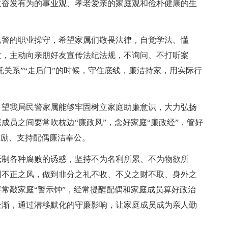
立奋发有为的事业观、孝老爱亲的家庭观和俭朴健康的生
民警的职业操守，希望家属们敬畏法律，自觉学法、懂
发，主动向亲朋好友宣传法纪法规，不询问、不打听案
托关系”“走后门”的时候，守住底线，廉洁持家，用实际行
。望我局民警家属能够牢固树立家庭助廉意识，大力弘扬
成员之间要常吹枕边“廉政风”，念好家庭“廉政经”，管好
鼓励、支持配偶廉洁奉公。
抵制各种腐败的诱惑，坚持不为名利所累、不为物欲所
制不正之风，做到非分之礼不收、不义之财不取、身外之
常敲家庭“警示钟”，经常提醒配偶和家庭成员算好政治
杜渐，通过潜移默化的守廉影响，让家庭成员成为亲人勤