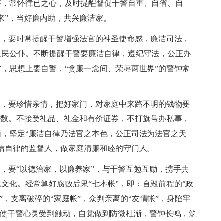
害，常怀律已之心，及时提醒督促干警自重、自省、自
来”，当好廉内助，共兴廉洁家。
属，要时常提醒干警增强法官的神圣使命感，廉洁司法，
人民公仆。不断提醒干警要廉洁自律，遵纪守法，公正办
，思想上要自警，“贪廉一念间、荣辱两世界”的警钟常
属，要珍惜亲情，把好家门，对家庭中来路不明的钱物要
有数。不接受礼品、礼金和有价证券，不打旗号办私事，
，坚定“廉洁自律乃法官之本色，公正司法为法官之天
洁自律的监督人，做家庭清廉和睦的守门人。
属，要“以德治家，以廉养家”，与干警互勉互励，携手共
文化。经常算好腐败后果“七本帐”，即：自毁前程的“政
”，支离破碎的“家庭帐”，众判亲离的“友情帐”，身陷牢
帐，使干警心灵受到触动，自觉做到防微杜渐，警钟长鸣，筑