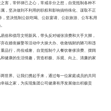
欲之害，常怀律己之心，常戒非分之想，自觉抵制各种不
亲属，坚决做到不利用的职权和影响搞特殊化、谋取不正
券，坚决抵制公款吃喝、公款宴请、公款旅游、公车私用
员。
风易俗和倡导文明新风，带头反对铺张浪费和大手大脚，
摒弃在婚丧嫁娶等活动中大操大办、收敛钱财的陋习和违
、重品行，尚俭戒奢、自觉抵制个人餐饮奢侈浪费、摆阔
风和健康的生活情趣，营造积极、乐观、向上、清廉的家
辱两世界。让我们携起手来，通过每一位家庭成员的共同
的幸福之家，为实现集团公司健康有序发展做出积极贡