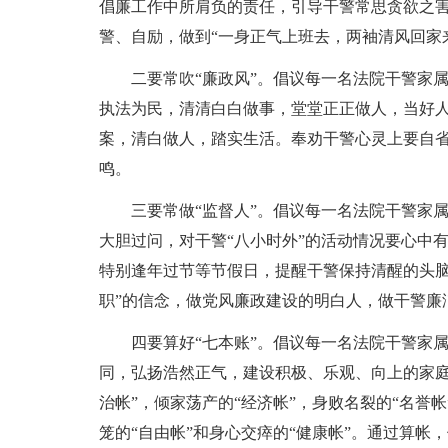
倡廉工作中所肩负的责任，引导干警常思贪欲之
警、自励，做到“一身正气上班去，两袖清风回家
二要常吹“廉政风”。倡议每一名法院干警家
执法为民，清清白白做事，堂堂正正做人，当好
案，清白做人，踏实生活。奉劝干警心灵上要自省
鸣。
三要常做“监督人”。倡议每一名法院干警家
大胆过问，对干警“八小时外”的活动情况要心中
特别逢年过节等节假日，提醒干警保持清醒的头脑
职”的信念，做党风廉政建设的明白人，做干警廉
四要算好“七本账”。倡议每一名法院干警家
同，弘扬浩然正气，建设积极、乐观、向上的家庭
治帐”，倾家荡产的“经济帐”，身败名裂的“名誉帐
笼的“自由帐”和身心交瘁的“健康帐”。通过算