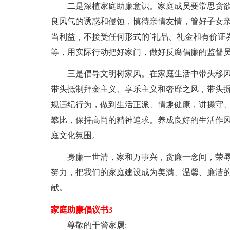
二是深植家庭助廉意识。家庭成员要常思贪
良风气的诱惑和侵蚀，慎待亲情友情，管好子女
当利益，不接受任何形式的`礼品、礼金和有价证
等，用实际行动把好家门，做好反腐倡廉的监督
三是倡导文明树家风。在家庭生活中带头移
带头抵制拜金主义、享乐主义和奢靡之风，带头
规违纪行为，做到生活正派、情趣健康，讲操守
攀比，保持高尚的精神追求。养成良好的生活作
庭文化氛围。
身廉一世清，家和万事兴，贪廉一念间，荣
努力，把我们的家庭建设成为美满、温馨、廉洁
献。
家庭助廉倡议书3
尊敬的干警家属: