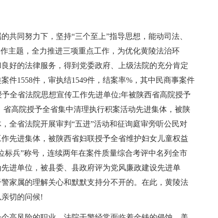
的共同努力下，坚持“三个至上”指导思想，能动司法、
工作主题，全力推进三项重点工作，为优化黄陵法治环
和良好的法律服务，得到党委政府、上级法院的充分肯定
件1558件，审执结1549件，结案率%，其中民商事案件
授予全省法院思想宣传工作先进单位;年被陕西省高院授予
、省高院授予全省集中清理执行积案活动先进集体，被陕
，全省法院开展审判“五进”活动和征询庭审旁听公民对
工作先进集体，被陕西省妇联授予全省维护妇女儿童权益
位标兵”称号，连续两年在案件质量综合考评中名列全市
为先进单位，被县委、县政府评为党风廉政建设先进单
干警家属的理解关心和默默支持分不开的。在此，黄陵法
亲切的问候!
一个高风险的职业，法院干警经常面临着金钱的侵蚀、美