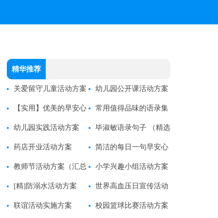
精华推荐
关爱留守儿童活动方案
幼儿园公开课活动方案
15篇[通用]
【实用】优美的早安心
（优选15篇）
常用值得品味的语录集
语语录22句
幼儿园实践活动方案
锦94条
毕淑敏语录句子 （精选
药店开业活动方案
30句）
简洁的每日一句早安心
教师节活动方案（汇总
语语录28条
小学兴趣小组活动方案
15篇）
[精]防溺水活动方案
世界高血压日宣传活动
联谊活动实施方案
方案
校园篮球比赛活动方案