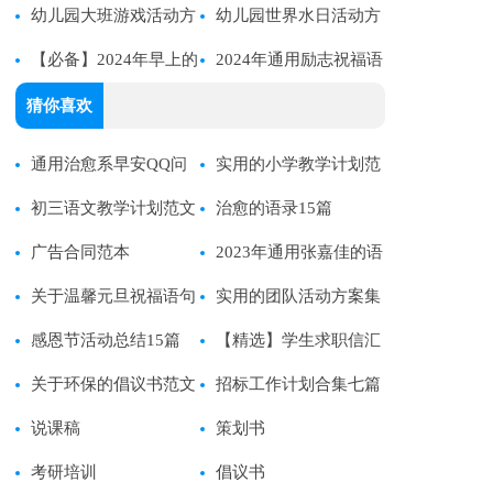
幼儿园大班游戏活动方
幼儿园世界水日活动方
案
【必备】2024年早上的
案
2024年通用励志祝福语
祝福语录大汇总66句
合集72句
猜你喜欢
通用治愈系早安QQ问
实用的小学教学计划范
候语46句
初三语文教学计划范文
文锦集十篇
治愈的语录15篇
集合七篇
广告合同范本
2023年通用张嘉佳的语
关于温馨元旦祝福语句
录合集98条
实用的团队活动方案集
汇总（通用80句）
感恩节活动总结15篇
锦6篇
【精选】学生求职信汇
关于环保的倡议书范文
编7篇
招标工作计划合集七篇
说课稿
策划书
考研培训
倡议书