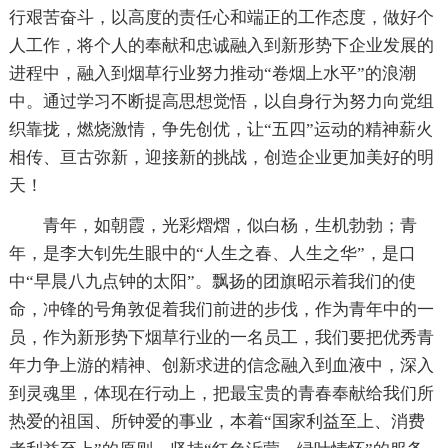
行艰苦奋斗，以高度的责任心和端正的工作态度，做好个
人工作，将个人的奉献和忠诚融入到新形势下企业发展的
进程中，融入到烟草行业努力推动“卷烟上水平”的浪潮
中。通过学习不断提高思想觉悟，以自身行为努力向党组
织靠拢，燃烧激情，争先创优，让“五四”运动的精神薪火
相传、亘古弥新，迎接新的挑战，创造企业更加美好的明
天！
青年，如朝霞，光彩熠熠，似白杨，生机勃勃；青
年，是李大钊先生眼中的“人生之春、人生之华”，是口
中“早晨八九点钟的太阳”。飘扬的团旗昭示着我们的使
命，冲锋的号角敦促着我们前进的步伐，作为青年中的一
员，作为新形势下烟草行业的一名员工，我们要把优秀青
年力争上游的精神、创新求进的信念融入到血液中，深入
到灵魂里，体现在行动上，把最宝贵的青春奉献给我们所
热爱的祖国、所钟爱的事业，本着“国家利益至上、消费