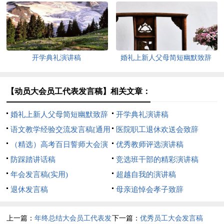
开学典礼演讲稿
婚礼上新人父母简短幽默致辞
【动员大会员工代表发言稿】相关文章：
婚礼上新人父母简短幽默致辞
开学典礼演讲稿
语文教学经验交流发言稿[通用
医院职工退休欢送会致辞
15篇]
（精选）高考百日誓师大会演
优秀教师评选演讲稿
讲稿
防踩踏讲话稿
竞选班干部的精彩演讲稿
年会发言稿(实用)
超越自我的演讲稿
退休发言稿
母亲追悼会孝子致辞
上一篇：
年终总结大会员工代表发
下一篇：
优秀员工大会发言稿