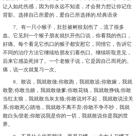
让人如此伤感，因为你永远不知道，才会努力想让你记住
背影。选择自己所爱的，爱自己所选择的.经典语录
7、有一只小猴子，肚肚被树枝划伤了，流了很多
血。它见到一个猴子朋友就扒开伤口说，你看我的伤口，
好痛。每个看见它伤口的猴子都安慰它，同情它，告诉它
不同的治疗方法它继续给朋友们看伤口。继续听取意见，
后来它感染死掉了。一个老猴子说，它是因自己而死的。
痛，说一次就复习一次。
8、敢说，我就敢做;你敢跑，我就敢追;你敢嫁，我就
敢娶;你敢当娘，我就敢做爹;你敢花钱，我就敢挣钱;你敢
当红太狼，我就敢当灰太狼;你敢说对不起，我就敢说没关
系;你敢死心踏地，我就敢不离不弃;你敢不争不吵，我就
敢白头偕老;你敢说我是你的一切，我就敢说你是我的世
界。