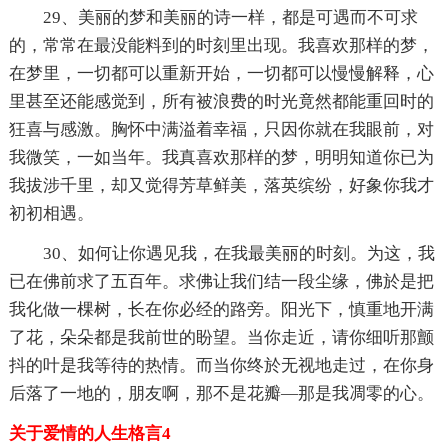
29、美丽的梦和美丽的诗一样，都是可遇而不可求
的，常常在最没能料到的时刻里出现。我喜欢那样的梦，
在梦里，一切都可以重新开始，一切都可以慢慢解释，心
里甚至还能感觉到，所有被浪费的时光竟然都能重回时的
狂喜与感激。胸怀中满溢着幸福，只因你就在我眼前，对
我微笑，一如当年。我真喜欢那样的梦，明明知道你已为
我拔涉千里，却又觉得芳草鲜美，落英缤纷，好象你我才
初初相遇。
30、如何让你遇见我，在我最美丽的时刻。为这，我
已在佛前求了五百年。求佛让我们结一段尘缘，佛於是把
我化做一棵树，长在你必经的路旁。阳光下，慎重地开满
了花，朵朵都是我前世的盼望。当你走近，请你细听那颤
抖的叶是我等待的热情。而当你终於无视地走过，在你身
后落了一地的，朋友啊，那不是花瓣—那是我凋零的心。
关于爱情的人生格言4