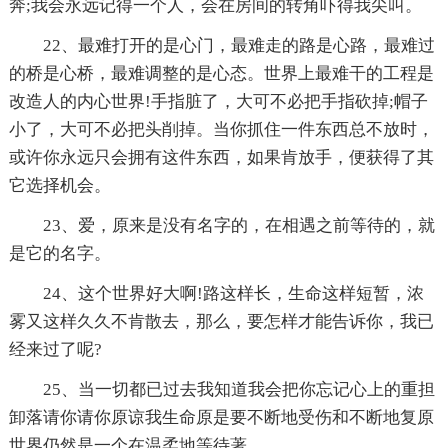
奔;我会永远记得一个人，会在房间的转角吓得我尖叫。
22、最难打开的是心门，最难走的路是心路，最难过
的桥是心桥，最难调整的是心态。世界上最难干的工程是
改造人的内心世界!手指脏了，大可不必把手指砍掉;帽子
小了，大可不必把头削掉。当你抓住一件东西总不放时，
或许你永远只会拥有这件东西，如果肯放手，便获得了其
它选择机会。
23、爱，原来是没有名字的，在相遇之前等待的，就
是它的名字。
24、这个世界好大啊!路这样长，生命这样短暂，浓
雾又这样久久不肯散去，那么，要怎样才能告诉你，我已
经来过了呢?
25、当一切都已过去我知道我会把你忘记心上的重担
卸落请你请你原谅我生命原是要不断地受伤和不断地复原
世界仍然是一个在温柔地等待著...