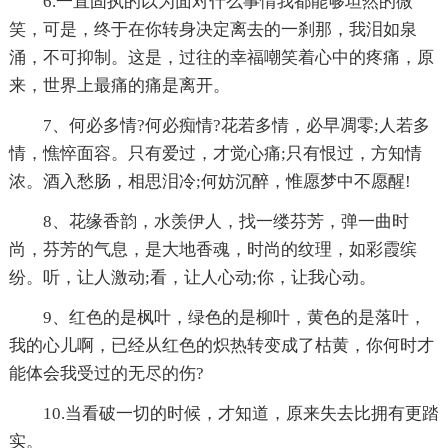
6.一直固执的以为面对什么事情我都能够坦然的微
笑，可是，终于在你转身决定离去的一刹那，我泪如泉
涌，不可抑制。这是，过往的幸福嘲笑着心中的疼痛，原
来，世界上最痛的痛是离开。
7、何必多情?何必痴情?花若多情，必早凋零;人若多
情，憔悴面容。只有爱过，才觉心痛;只有恨过，方知情
浓。酒入愁肠，相思泪冷;何妨沉醉，惟愿梦中不愿醒!
8、花缘香韵，水羡伊人，找一缕芬芳，弹一曲时
尚，芬芳的气息，是大地香魂，时尚的纹理，如彩霞缤
纷。听，让人激动;看，让人心动;你，让我心动。
9、红色的是枫叶，绿色的是柳叶，黄色的是落叶，
我的心儿啊，已经从红色的炽热转变成了枯黄，你何时才
能体会我受过的无尽的伤?
10.当看破一切的时候，才知道，原来失去比拥有更踏
实。