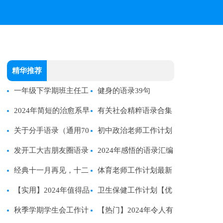
精华推荐
一年级下学期班主任工
健身的语录39句
作计划
2024年简短的治愈系早
有关社会精粹语录合集
安心语语录集锦67条
关于分手语录（通用70
48句
初中政治老师工作计划
句）
发开工大吉朋友圈语录
2024年感悟的语录汇编
经典十一月再见，十二
48条
体育老师工作计划最新
月你好个性句子语录50句
【实用】2024年值得品
卫生保健工作计划【优
精选
味的语录汇编55条
秋季学期学生会工作计
选】
【热门】2024年令人有