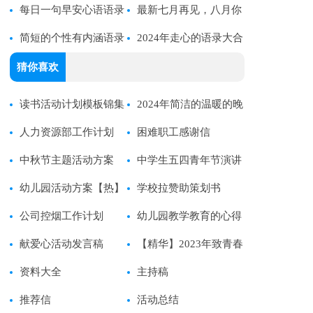
划范文
每日一句早安心语语录
所感悟的语录45条
最新七月再见，八月你
集合63条
简短的个性有内涵语录
好语录句子汇总90句
2024年走心的语录大合
摘录70句
集66条
猜你喜欢
读书活动计划模板锦集
2024年简洁的温暖的晚
5篇
人力资源部工作计划
安QQ问候语25条
困难职工感谢信
中秋节主题活动方案
中学生五四青年节演讲
(集锦15篇)
幼儿园活动方案【热】
稿
学校拉赞助策划书
公司控烟工作计划
幼儿园教学教育的心得
献爱心活动发言稿
体会
【精华】2023年致青春
资料大全
的语录30条
主持稿
推荐信
活动总结