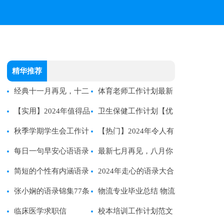
精华推荐
经典十一月再见，十二
体育老师工作计划最新
月你好个性句子语录50句
【实用】2024年值得品
卫生保健工作计划【优
精选
味的语录汇编55条
秋季学期学生会工作计
选】
【热门】2024年令人有
划范文
每日一句早安心语语录
所感悟的语录45条
最新七月再见，八月你
集合63条
简短的个性有内涵语录
好语录句子汇总90句
2024年走心的语录大合
摘录70句
张小娴的语录锦集77条
集66条
物流专业毕业总结 物流
临床医学求职信
专业毕业生求职信
校本培训工作计划范文