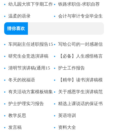
幼儿园大班下学期工作
铁路求职信-求职自荐
计划【通用】
温柔的语录
信
会计与审计专业毕业生
求职信
猜你喜欢
车间副主任述职报告15
写给公司的一封感谢信
篇
研究生会竞选演讲稿
【必备】人生感悟格言
清明节演讲稿(通用15
集合55条
护士工作报告
篇)
冬天的祝福语
【精华】读书演讲稿模
有关活动方案模板锦集
板7篇
关于感恩学生演讲稿范
7篇
护士护理实习报告
文集合8篇
精选上课说话的保证书
教学反思
4篇
英语培训
发言稿
资料大全