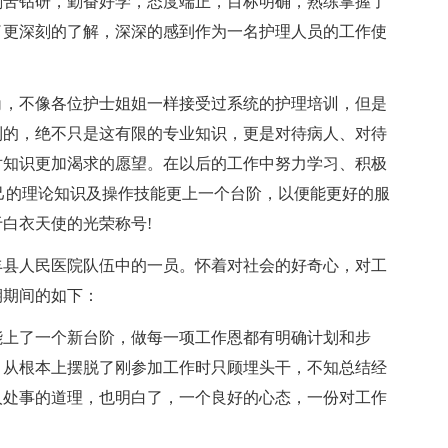
刻苦钻研，勤奋好学，态度端正，目标明确，熟练掌握了
了更深刻的了解，深深的感到作为一名护理人员的工作使
角，不像各位护士姐姐一样接受过系统的护理培训，但是
到的，绝不只是这有限的专业知识，更是对待病人、对待
对知识更加渴求的愿望。在以后的工作中努力学习、积极
己的理论知识及操作技能更上一个台阶，以便能更好的服
白衣天使的光荣称号!
丰县人民医院队伍中的一员。怀着对社会的好奇心，对工
期期间的如下：
能上了一个新台阶，做每一项工作恩都有明确计划和步
，从根本上摆脱了刚参加工作时只顾埋头干，不知总结经
人处事的道理，也明白了，一个良好的心态，一份对工作