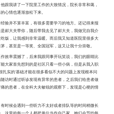
，他跟我讲了一下院里工作的大致情况，院长非常和蔼，
张的心情也逐渐放松下来。
作经验并不算丰富，有很多需要学习的地方。还记得来报
后是郝大夫带你，随后带我去见了郝大夫，我做完自我介
位吃饭，让我感到非常温暖。而后我又知道医院里很多大
前茅，甚至是一等奖、全国冠军，这又让我十分崇敬。
工作效率震撼了，后来我跟同事开玩笑说，我们的眼睛比
可能大家首先想到的是社区只看一些小病，但是从我入职
很扎实的'基础才能在很多看似不大的问题上发现根本问
病随访时通过听诊发现有异常的患者，之后我们给患者做
牙痛的患者，在全科大夫敏锐的观察下，发现是心梗的情
，有时候会遇到一些听力不太好或者排队等的时间稍微长
诊。这里的每一个人都把单位当作自己家，她们会节约每