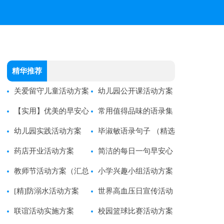
精华推荐
关爱留守儿童活动方案
幼儿园公开课活动方案
15篇[通用]
【实用】优美的早安心
（优选15篇）
常用值得品味的语录集
语语录22句
幼儿园实践活动方案
锦94条
毕淑敏语录句子 （精选
药店开业活动方案
30句）
简洁的每日一句早安心
教师节活动方案（汇总
语语录28条
小学兴趣小组活动方案
15篇）
[精]防溺水活动方案
世界高血压日宣传活动
联谊活动实施方案
方案
校园篮球比赛活动方案