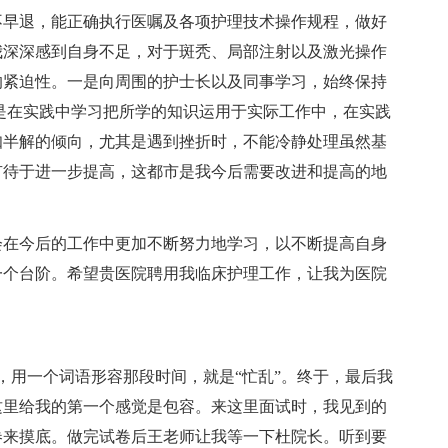
不早退，能正确执行医嘱及各项护理技术操作规程，做好
我深深感到自身不足，对于斑秃、局部注射以及激光操作
的紧迫性。一是向周围的护士长以及同事学习，始终保持
是在实践中学习把所学的知识运用于实际工作中，在实践
知半解的倾向，尤其是遇到挫折时，不能冷静处理虽然基
有待于进一步提高，这都市是我今后需要改进和提高的地
会在今后的工作中更加不断努力地学习，以不断提高自身
一个台阶。希望贵医院聘用我临床护理工作，让我为医院
，用一个词语形容那段时间，就是“忙乱”。终于，最后我
这里给我的第一个感觉是包容。来这里面试时，我见到的
卷来摸底。做完试卷后王老师让我等一下杜院长。听到要