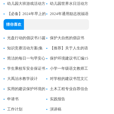
幼儿园大班游戏活动方
幼儿园世界水日活动方
案
【必备】2024年早上的
案
2024年通用励志祝福语
祝福语录大汇总66句
合集72句
猜你喜欢
光盘行动的倡议书15篇
保护大自然的倡议书
知识竞赛活动方案(集
【推荐】关于人生的语
合15篇)
简洁的每日一句早安心
录
保护环境建议书汇编15
语语录大集合52条
学生乘校车安全保证书
篇
小学一年级语文教师工
大禹治水教学设计
作计划
对学校的建议书范文汇
实用的建议保护环境的
总9篇
土木工程专业自荐信合
建议书汇编八篇
申请书
集15篇
实践报告
工作计划
演讲稿