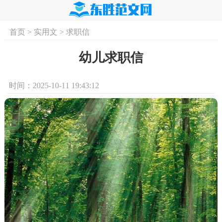
首页
>
实用文
>
求职信
首页
实用文
学习资料
培训课程
求
幼儿求职信
时间：2025-10-11 19:43:12