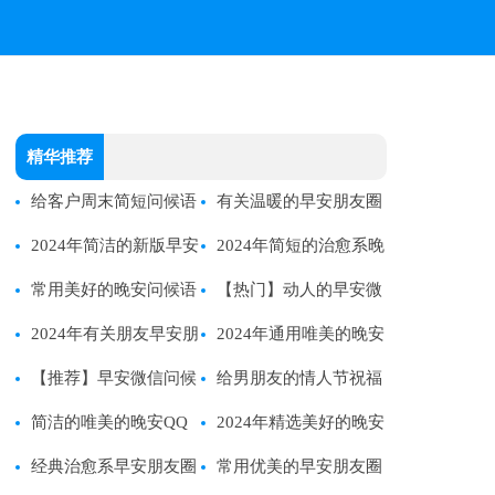
精华推荐
给客户周末简短问候语
有关温暖的早安朋友圈
2024年简洁的新版早安
问候语汇编37条
2024年简短的治愈系晚
问候语语录18句
常用美好的晚安问候语
安问候语语录摘录35条
【热门】动人的早安微
语录大合集60句
2024年有关朋友早安朋
信问候语20句
2024年通用唯美的晚安
友圈问候语集锦48条
【推荐】早安微信问候
问候语短信合集30句
给男朋友的情人节祝福
语大合集53条
简洁的唯美的晚安QQ
语
2024年精选美好的晚安
问候语锦集54句
经典治愈系早安朋友圈
朋友圈问候语汇总77条
常用优美的早安朋友圈