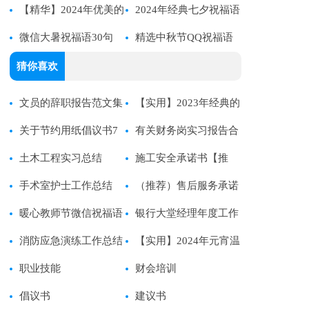
问候语合集48条
【精华】2024年优美的
问候语30条
2024年经典七夕祝福语
早安问候语语录汇编55条
微信大暑祝福语30句
集合60条
精选中秋节QQ祝福语
33条
猜你喜欢
文员的辞职报告范文集
【实用】2023年经典的
合5篇
关于节约用纸倡议书7
生活语录48条
有关财务岗实习报告合
篇
土木工程实习总结
集十篇
施工安全承诺书【推
手术室护士工作总结
荐】
（推荐）售后服务承诺
(14篇)
暖心教师节微信祝福语
书
银行大堂经理年度工作
消防应急演练工作总结
总结
【实用】2024年元宵温
职业技能
馨祝福语40条
财会培训
倡议书
建议书