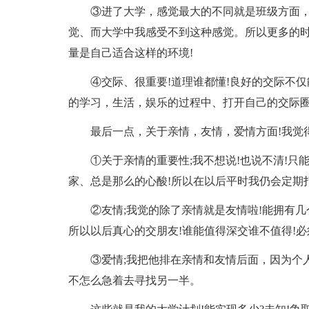
③进了大学，感觉最大的不同就是班级方面
觉、而大学中我感受不到这种感觉。所以更多的时
量是自己适合这样的环境!
④交际、很重要!道理谁都懂!良好的交际不
的学习，生活，娱乐的过程中、打开自己的交际圈
最后一点，关于亲情，友情，爱情方面!我觉
①关于亲情的重要性;我不想说!也说不清!只
家、总是那么的心酸!所以在以后平时我仍会定期打
②友情;我觉的除了亲情就是友情啦!能拥有
所以以后真心的交朋友!谁能值得深交谁不值得!必
③爱情;我把他排在亲情和友情后面，因为个
不怎么急着去寻找另一半。