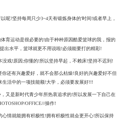
呢?坚持每周只少3~4天有锻炼身体的'时间!或者早上，
体育运动是很必要的!由于种种原因酷爱篮球的我，报的
提出水平，篮球就更不用说啦!必须能要打的精彩!
没戏!原因;你懂的!所以坚持早起，不赖床!坚持不迟到!
要你还有兴趣爱好，就不会那么枯燥!良好的兴趣爱好不但
生活中的一项技能额!大学，必须要发展好!!!
，又是新时代青少年所热衷追求的!所以发展一下自己在
SHOP/OFFICE///操作!
的心情就能拥有积极性!拥有积极性就会更开心!所以保持