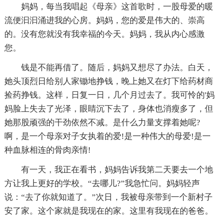
妈妈，每当我唱起《母亲》这首歌时，一股母爱的暖
流便汩汩涌进我的心房。妈妈，您的爱是伟大的、崇高
的。没有您就没有我幸福的今天。妈妈，我从内心感激
您。
钱是不能再借了。随后，妈妈又想尽了办法。白天，
她头顶烈日给别人家锄地挣钱，晚上她又在灯下给药材商
捡药挣钱。这样，日复一日，几个月过去了。我可怜的'妈
妈脸上失去了光泽，眼睛沉下去了，身体也消瘦多了，但
她那股顽强的干劲依然不减。是什么力量支撑着她呢?
啊，是一个母亲对子女执着的爱!是一种伟大的母爱!是一
种血脉相连的骨肉亲情!
有一天，我正在看书，妈妈告诉我第二天要去一个地
方让我上更好的学校。“去哪儿?”我急忙问。妈妈轻声
说：“去了你就知道了。”次日，我被母亲带到一个新村子
安了家。这个家就是我现在的家。这里有我现在的爸爸。