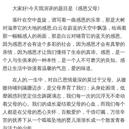
大家好!今天我演讲的题目是《感恩父母》
落叶在空中盘旋，谱写着一曲感恩的乐章，那是大树
对滋养它的大地的感恩;白云在蔚蓝的天空中飘荡，绘画着
那一幅幅感人的画面，那是白云对哺育它的蓝天的感恩。
因为感恩才会有这个多彩的社会，因为感恩才会有真挚的
亲情，因为感恩才让我们懂得了生命的真谛。感恩，是一
个人与生俱来的一种本性，是一个人不可磨灭的良知。感
恩让生活中弥漫着温馨的气息，爱的味道。
在人的.一生中，对自己恩情最深的莫过于父母。从嗷
嗷待哺到蹒跚迈步，是父母养育了我们：从身处困境，低
靡困惑到坚定信念踌躇满志，我们每一次的沉浮无不牵动
着父母的心。我们的成长凝结着父母的心血，而我们每个
人都是在父母的悉心关怀，百般爱护，千倍叮嘱，万倍辛
苦的抚养下从一个呱呱坠地的婴儿渐渐长成一个散发青春
与活力的少年。