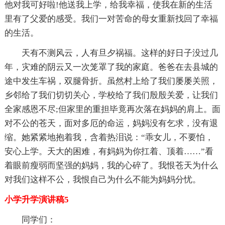
他对我可好啦!他送我上学，给我幸福，使我在新的生活
里有了父爱的感受。我们一对苦命的母女重新找回了幸福
的生活。
天有不测风云，人有旦夕祸福。这样的好日子没过几
年，灾难的阴云又一次笼罩了我的家庭。爸爸在去县城的
途中发生车祸，双腿骨折。虽然村上给了我们屡屡关照，
乡邻给了我们切切关心，学校给了我们殷殷关爱，让我们
全家感恩不尽;但家里的重担毕竟再次落在妈妈的肩上。面
对不公的苍天，面对多厄的命运，妈妈没有乞求，没有退
缩。她紧紧地抱着我，含着热泪说：“乖女儿，不要怕，
安心上学。天大的困难，有妈妈为你扛着、顶着……”看
着眼前瘦弱而坚强的妈妈，我的心碎了。我恨苍天为什么
对我们这样不公，我恨自己为什么不能为妈妈分忧。
小学升学演讲稿5
同学们：