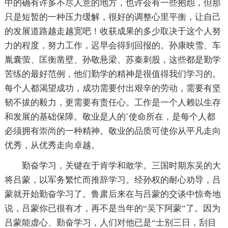
中的确有许多不尽人意的地方，也许会有一些抱怨，但那
只是短暂的一种压力缓解，很好的调整心里平衡，让自己
的发展道路越走越宽吧！收获成果的多少取决于这个人努
力的程度，努力工作，迟早会得到回报的。孙康映雪、车
胤囊萤、匡衡凿壁、孙敬悬梁、苏秦刺股，这些都是勤学
苦练的最好范例，他们勤学的精神是很值得我们学习的。
每个人都渴望成功，成功需要付出艰辛的劳动，需要有坚
韧不拔的毅力，更需要有责任心。工作是一个人赖以生存
和发展的基础保障。敬业是人的`使命所在，是每个人都
必须拥有崇尚的一种精神。敬业的品质可使你从平凡走向
优秀，从优秀走向卓越。
勤奋学习，关键在于肯学和敢学。三国时期东吴的大
将吕蒙，以军务繁忙而推辞学习。经孙权的耐心劝导，吕
蒙就开始勤奋学习了。鲁肃后来在与吕蒙的交谈中惊奇地
说，吕蒙你已很有才，再不是当年的“吴下阿蒙”了。因为
吕蒙能虚心、勤奋学习，人们对他已是“士别三日，刮目