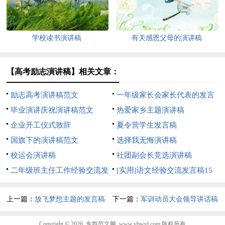
学校读书演讲稿
有关感恩父母的演讲稿
【高考励志演讲稿】相关文章：
励志高考演讲稿范文
一年级家长会家长代表的发言
毕业演讲庆祝演讲稿范文
稿
热爱家乡主题演讲稿
企业开工仪式致辞
夏令营学生发言稿
国旗下的演讲稿范文
选择我无悔演讲稿
校运会演讲稿
社团副会长竞选演讲稿
二年级班主任工作经验交流发
[实用]语文经验交流发言稿15
言稿
篇
上一篇：
放飞梦想主题的发言稿
下一篇：
军训动员大会领导讲话稿
【常用15篇】
Copyright © 2026
东胜范文网
www.ybwyl.com 版权所有