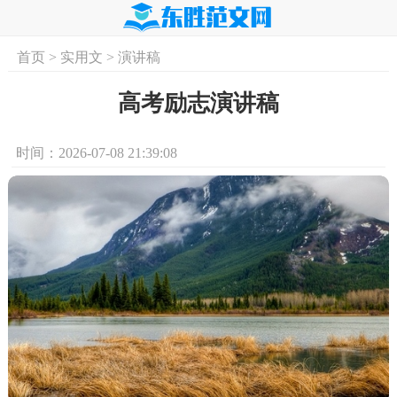
首页
>
实用文
>
演讲稿
首页
实用文
学习资料
培训课程
求
高考励志演讲稿
时间：2026-07-08 21:39:08