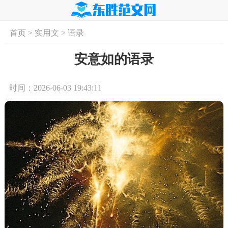
首页
>
实用文
>
语录
首页
实用文
学习资料
培训课程
求
安意如的语录
时间：2026-06-03 19:43:11