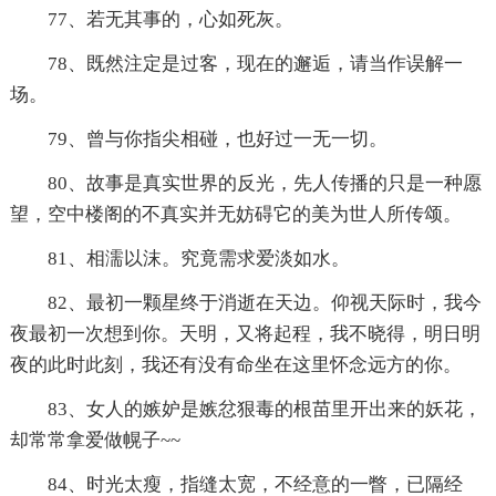
77、若无其事的，心如死灰。
78、既然注定是过客，现在的邂逅，请当作误解一
场。
79、曾与你指尖相碰，也好过一无一切。
80、故事是真实世界的反光，先人传播的只是一种愿
望，空中楼阁的不真实并无妨碍它的美为世人所传颂。
81、相濡以沫。究竟需求爱淡如水。
82、最初一颗星终于消逝在天边。仰视天际时，我今
夜最初一次想到你。天明，又将起程，我不晓得，明日明
夜的此时此刻，我还有没有命坐在这里怀念远方的你。
83、女人的嫉妒是嫉忿狠毒的根苗里开出来的妖花，
却常常拿爱做幌子~~
84、时光太瘦，指缝太宽，不经意的一瞥，已隔经