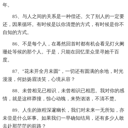
年。
85、与人之间的关系是一种偿还。欠了别人的一定要
还，因果循环。有时候是以你清楚的方式，有时候是你不
自知的方式。
86、不是每个人，在蓦然回首时都有机会看见灯火阑
珊处等候的那个人。于是，只能在回忆里众里寻她千百
度。
87、"花未开全月未圆"，一切还有圆满的余地，时光
漫漫，何妨扬眉淡笑，心境从容？
88、未曾相见已相识，未曾相识已相思。我对你的感
情，就是这样莽撞，惊心动魄，来势汹汹，不清不楚。
89、人生的旅程深邃幽长，我们对未来一无所知，亦
未尝是什么坏事。如果我们一早确知结局，还有多少人敢
去赴那茫茫的前路？