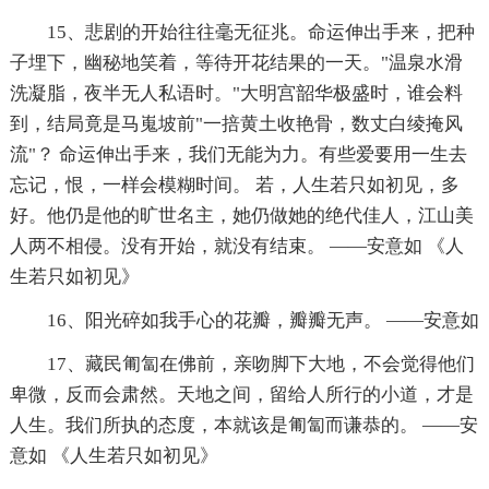
15、悲剧的开始往往毫无征兆。命运伸出手来，把种
子埋下，幽秘地笑着，等待开花结果的一天。"温泉水滑
洗凝脂，夜半无人私语时。"大明宫韶华极盛时，谁会料
到，结局竟是马嵬坡前"一掊黄土收艳骨，数丈白绫掩风
流"？ 命运伸出手来，我们无能为力。有些爱要用一生去
忘记，恨，一样会模糊时间。 若，人生若只如初见，多
好。他仍是他的旷世名主，她仍做她的绝代佳人，江山美
人两不相侵。没有开始，就没有结束。 ——安意如 《人
生若只如初见》
16、阳光碎如我手心的花瓣，瓣瓣无声。 ——安意如
17、藏民匍匐在佛前，亲吻脚下大地，不会觉得他们
卑微，反而会肃然。天地之间，留给人所行的小道，才是
人生。我们所执的态度，本就该是匍匐而谦恭的。 ——安
意如 《人生若只如初见》