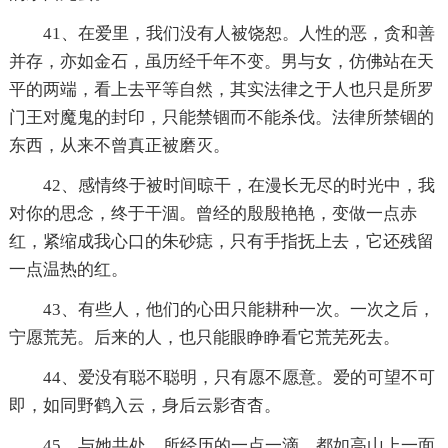
41、在爱里，我们没有人被饶恕。人性的恶，贪和善
并存，亦如金石，虽历经千年不变。男与女，仿佛站在天
平的两端，看上去平等自然，其实法律之于人也只是所罗
门王对魔鬼的封印，只能禁锢而不能杀伐。法律所禁锢的
东西，从来不曾真正被磨灭。
42、感情终于被时间晾干，在漫长无尽的时光中，我
对你的思念，终于干涸。曾经的殷殷艳艳，变做一点赤
红，紧缩成我心口的朱砂痣，只有手指抚上去，它还残留
一点温热的红。
43、有些人，他们的心田只能耕种一次。一次之后，
宁愿荒芜。后来的人，也只能眼睁睁看它荒芜死去。
44、爱没有聪不聪明，只有愿不愿意。爱的可望不可
即，如同野鹤入云，身后云影杳杳。
45、与她共处，所经历的一点一滴，都如高山上一面