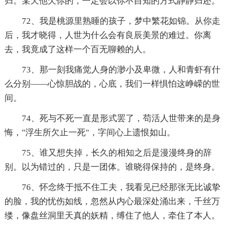
归。某天他欠你的，一定会以你不自知的方式静静归还。
72、我是桃源里熟睡的孩子，梦中繁花如锦。从你走
后，我才晓得，人世为什么会有良辰美景的难过。你离
去，我竟成了这样一个百无聊赖的人。
73、那一刻我痛觉人身的渺小及卑微，人和青虾有什
么分别――心惊胆战的，心底，我们一样惧怕这峥嵘的世
间。
74、死与不死一直是形式罢了，苟活人世带来的是身
悔，"浮生所欠止一死"，字间心上遗恨如山。
75、谁又想失掉，长久的相知之后是漫漫终身的辞
别。以为错过的，只是一团体。谁晓得保持的，是终身。
76、怀念终于抵不住工夫，我看见已经那张无比诚挚
的脸，我的忧伤如线，忽然从内心最深处涌出来，千丝万
缕，像盘丝洞里天真的妖精，缚住了他人，牵住了本人。