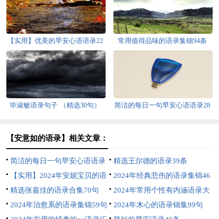
【实用】优美的早安心语语录22
常用值得品味的语录集锦94条
句
毕淑敏语录句子 （精选30句）
简洁的每日一句早安心语语录28
条
【安意如的语录】相关文章：
简洁的每日一句早安心语语录
精选王尔德的语录39条
大集合52条
【实用】2024年安妮宝贝的语
2024年经典悲伤的语录集锦46
录汇编60条
精选张嘉佳的语录合集70句
条
2024年常用个性有内涵语录大
2024年治愈系的语录集锦59句
汇总99条
2024年木心的语录锦集99句