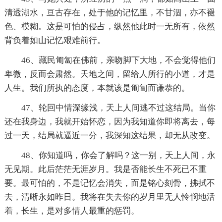
清透湖水，亘古存在，处于他的记忆里，不甘涸，亦不褪
色、模糊。这是可怕的侵占，纵然他此时一无所有，依然
背负着如山记忆艰难前行。
46、藏民匍匐在佛前，亲吻脚下大地，不会觉得他们
卑微，反而会肃然。天地之间，留给人所行的小道，才是
人生。我们所执的态度，本就该是匍匐而谦恭的。
47、轮回中情深缘浅，天上人间逃不过这结局。当你
还在我身边，我就开始怀恋，因为我知道你即将离去，每
过一天，结局就逼近一分，我深知这结果，却无从改变。
48、你知道吗，你会了解吗？这一别，天上人间，永
无见期。此后茫茫无涯岁月。我是否能长生不死已不重
要。最可怕的，不是记忆会消失，而是铭心刻骨，拂拭不
去，清晰永如昨日。我将在失去你的岁月里无人怜悯地活
着，长生，是对多情人最重的惩罚。