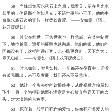
59、当烽烟熄灭水落石出之后，我看见，留在月光水
影里的，仍是那个美如月光，不谙世事的小王子。他的生
命像水底石边的青苔一样柔软青涩。 ——安如意 《陌上
花开缓缓归》
60、其实在乱世，王族世家也一样悲戚。在某种制度
下，地位越高，遭受的摧毁也越彻底。他们的家，他们的
国都没有了，这样的远行客，比小民更窘迫，天下之大，
竟无归处。 ——安意如 《陌上花开缓缓归》
61、时光如卵，岁月如梭。一切都还在孕育中，还没
有破壳而出，来不及发展，我们还来不及悲伤。
62、她让一个失去她的饮恨终生，从此视后宫粉黛如
飞尘；另一个为得到她而心满意足甘心放弃争霸天下的念
头，对大汉朝俯首称臣。
63、死守着一段早已死亡的爱情，好像死守着爱人的