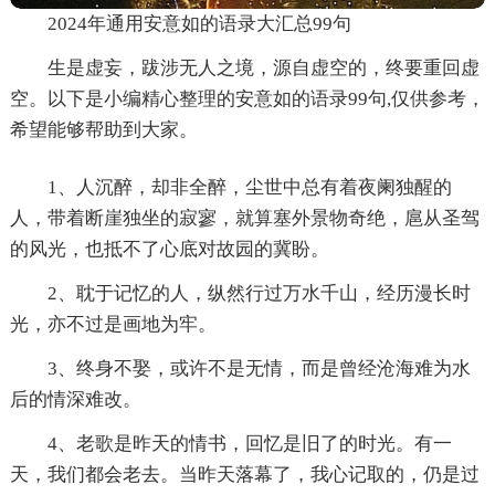
2024年通用安意如的语录大汇总99句
生是虚妄，跋涉无人之境，源自虚空的，终要重回虚
空。以下是小编精心整理的安意如的语录99句,仅供参考，
希望能够帮助到大家。
1、人沉醉，却非全醉，尘世中总有着夜阑独醒的
人，带着断崖独坐的寂寥，就算塞外景物奇绝，扈从圣驾
的风光，也抵不了心底对故园的冀盼。
2、耽于记忆的人，纵然行过万水千山，经历漫长时
光，亦不过是画地为牢。
3、终身不娶，或许不是无情，而是曾经沧海难为水
后的情深难改。
4、老歌是昨天的情书，回忆是旧了的时光。有一
天，我们都会老去。当昨天落幕了，我心记取的，仍是过