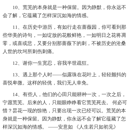
10、荒芜的本身就是一种保留。因为静默，你永远不
会了解，它蕴藏了怎样深沉如海的情感。
11、在历史中游历，有如行走在蔷薇园，你可看到那
些华美的诗句，一如绽放的花般鲜艳，一如明日之花将凋
零，或喜或悲，又要分别那蔷薇下的刺，不被历史的沧桑
人世的坎坷所刺伤刺痛。
12、谢你一生宽忍，容我半世疏狂。
13、遇上那个人时——似露珠在花叶上，轻轻颤抖的
喜悦卑微。这样的轻佻，我们无人幸免。
14、有些人，他们的心田只能耕种一次，一次之后，
宁愿荒芜。后来的人，只能眼睁睁看它荒芜死去。 何必可
惜？昙花一现的惊艳，只要出现一次已经可以。荒芜的本
身就是一种保留。因为静默，你永远不会了解它蕴藏了怎
样深沉如海的情感。 ——安意如 《人生若只如初见》