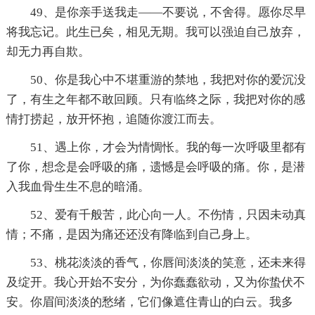
49、是你亲手送我走——不要说，不舍得。愿你尽早
将我忘记。此生已矣，相见无期。我可以强迫自己放弃，
却无力再自欺。
50、你是我心中不堪重游的禁地，我把对你的爱沉没
了，有生之年都不敢回顾。只有临终之际，我把对你的感
情打捞起，放开怀抱，追随你渡江而去。
51、遇上你，才会为情惆怅。我的每一次呼吸里都有
了你，想念是会呼吸的痛，遗憾是会呼吸的痛。你，是潜
入我血骨生生不息的暗涌。
52、爱有千般苦，此心向一人。不伤情，只因未动真
情；不痛，是因为痛还还没有降临到自己身上。
53、桃花淡淡的香气，你唇间淡淡的笑意，还未来得
及绽开。我心开始不安分，为你蠢蠢欲动，又为你蛰伏不
安。你眉间淡淡的愁绪，它们像遮住青山的白云。我多