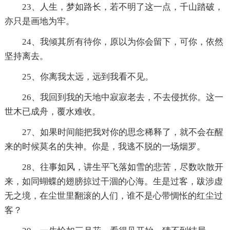
23、人生，梦如路长，若不明了这一点，千山踏破，
亦只是画地为牢。
24、我倾其所有待你，原以为你会留下，可你，依然
坚持离去。
25、你离我太远，远到我看不见。
26、我回到我的天地中寂寂老去，不去侵扰你。这一
世木已成舟，覆水难收。
27、如果时间能把我对你的思念稀释了，就不会在醒
来的时候莫名的失神。你是，我逃不脱的一场烟罗。
28、往事如风，讲生平飞落如雪的悲苦，尽数吹散开
来，如同蝴蝶的翅膀掠过干涸的心海。生是过客，跋涉虚
无之境，在尘世里翻滚的人们，谁不是心带惆怅的红尘过
客？