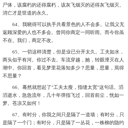
尸体，该腐朽的还得腐朽，该灰飞烟灭的还得灰飞烟灭。
消亡才是世道的永久。
64、我晓得可以执手共看景色的人不会多。让我义无
返顾深爱的人也不多会。曾同你商定一同听雨。而今你虽
不在。我们，商定不改。
65、一切这样清楚，但是业已分开太久。工夫如水，
两头似乎有河。你过不去。车流穿越，她，转眼湮灭在人
潮中。你回首，看见梦里花落知多少？思量，思量，焉得
不思量？
66、蓦然就想起了"工夫太瘦，指缝太宽"这句话。滔
滔逝水，急急流年，几十年弹指飞过，回首前尘，恍如一
梦。苍凉又如何！
67、有时分，你我之间只是隔了一道墙；有时分，只
是隔了一个门；有时分，只是隔了一丛花，一株柳的隐约