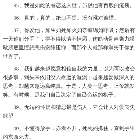
35、我是如此的眷恋这人世，虽然他有百般的疮痍。
36、真的，真的，绝口不提。没有谁对谁错。
37、你爱他，如生如死如火如荼缠绵如呼吸；然后有
一天你们分手了，得不得以情不情愿，伤筋动骨声嘶力竭
歇斯底里愤怒悲伤安静压抑，而那个人就那样消失于你的
世界了。
38、我们越来越愿意相信自我的力量，以为可以改变
很多事，到头来依旧没入命运的漩涡；越来越爱做深入的
思考，却越来越远离纯真。于是，人类一思考，上帝就发
笑。有时候，是我们自己决定了自己命运的棋子。
39、无端的怀疑和猜忌最是伤人，它会让人对爱丧失
欲望。
40、不懂得放手，亦看不开，死死的抓住，直到手里
的东西死去。