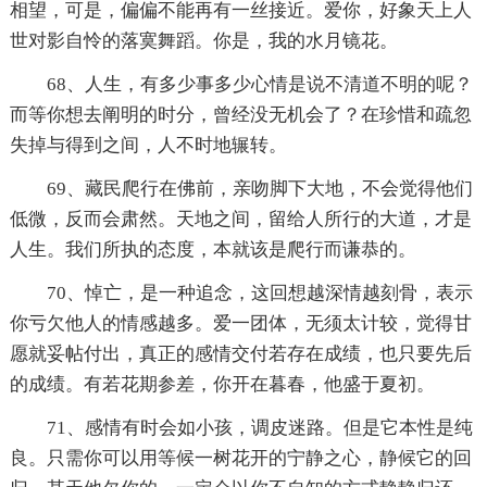
相望，可是，偏偏不能再有一丝接近。爱你，好象天上人
世对影自怜的落寞舞蹈。你是，我的水月镜花。
68、人生，有多少事多少心情是说不清道不明的呢？
而等你想去阐明的时分，曾经没无机会了？在珍惜和疏忽
失掉与得到之间，人不时地辗转。
69、藏民爬行在佛前，亲吻脚下大地，不会觉得他们
低微，反而会肃然。天地之间，留给人所行的大道，才是
人生。我们所执的态度，本就该是爬行而谦恭的。
70、悼亡，是一种追念，这回想越深情越刻骨，表示
你亏欠他人的情感越多。爱一团体，无须太计较，觉得甘
愿就妥帖付出，真正的感情交付若存在成绩，也只要先后
的成绩。有若花期参差，你开在暮春，他盛于夏初。
71、感情有时会如小孩，调皮迷路。但是它本性是纯
良。只需你可以用等候一树花开的宁静之心，静候它的回