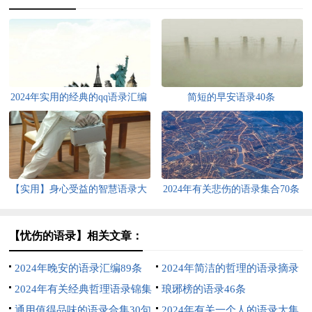
2024年实用的经典的qq语录汇编
简短的早安语录40条
50条
【实用】身心受益的智慧语录大
2024年有关悲伤的语录集合70条
合集88句
【忧伤的语录】相关文章：
2024年晚安的语录汇编89条
2024年简洁的哲理的语录摘录
2024年有关经典哲理语录锦集
90条
琅琊榜的语录46条
75句
通用值得品味的语录合集30句
2024年有关一个人的语录大集