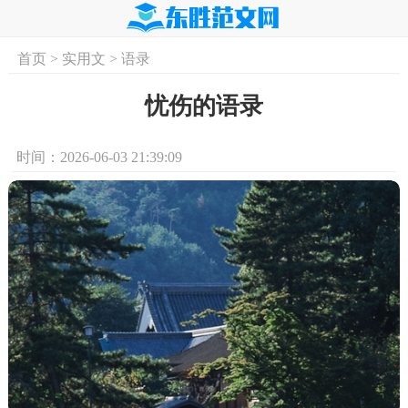
首页
>
实用文
>
语录
首页
实用文
学习资料
培训课程
求
忧伤的语录
时间：2026-06-03 21:39:09