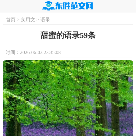
首页
>
实用文
>
语录
首页
实用文
学习资料
培训课程
求
甜蜜的语录59条
时间：2026-06-03 23:35:08