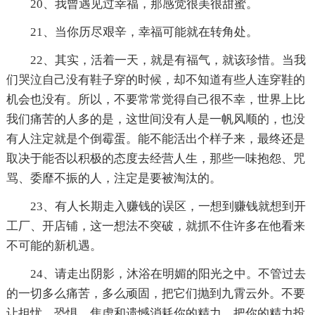
20、我曾遇见过幸福，那感觉很美很甜蜜。
21、当你历尽艰辛，幸福可能就在转角处。
22、其实，活着一天，就是有福气，就该珍惜。当我
们哭泣自己没有鞋子穿的时候，却不知道有些人连穿鞋的
机会也没有。所以，不要常常觉得自己很不幸，世界上比
我们痛苦的人多的是，这世间没有人是一帆风顺的，也没
有人注定就是个倒霉蛋。能不能活出个样子来，最终还是
取决于能否以积极的态度去经营人生，那些一味抱怨、咒
骂、委靡不振的人，注定是要被淘汰的。
23、有人长期走入赚钱的误区，一想到赚钱就想到开
工厂、开店铺，这一想法不突破，就抓不住许多在他看来
不可能的新机遇。
24、请走出阴影，沐浴在明媚的阳光之中。不管过去
的一切多么痛苦，多么顽固，把它们抛到九霄云外。不要
让担忧、恐惧、焦虑和遗憾消耗你的精力。把你的精力投