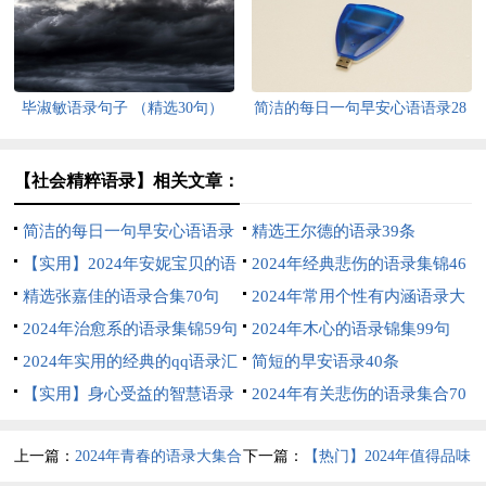
毕淑敏语录句子 （精选30句）
简洁的每日一句早安心语语录28
条
【社会精粹语录】相关文章：
简洁的每日一句早安心语语录
精选王尔德的语录39条
大集合52条
【实用】2024年安妮宝贝的语
2024年经典悲伤的语录集锦46
录汇编60条
精选张嘉佳的语录合集70句
条
2024年常用个性有内涵语录大
2024年治愈系的语录集锦59句
汇总99条
2024年木心的语录锦集99句
2024年实用的经典的qq语录汇
简短的早安语录40条
编50条
【实用】身心受益的智慧语录
2024年有关悲伤的语录集合70
大合集88句
条
上一篇：
2024年青春的语录大集合
下一篇：
【热门】2024年值得品味