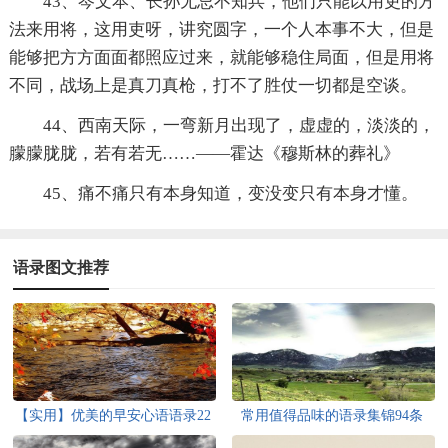
43、岑文本、长孙无忌不知兵，他们只能以用吏的方
法来用将，这用吏呀，讲究圆字，一个人本事不大，但是
能够把方方面面都照应过来，就能够稳住局面，但是用将
不同，战场上是真刀真枪，打不了胜仗一切都是空谈。
44、西南天际，一弯新月出现了，虚虚的，淡淡的，
朦朦胧胧，若有若无……——霍达《穆斯林的葬礼》
45、痛不痛只有本身知道，变没变只有本身才懂。
语录图文推荐
【实用】优美的早安心语语录22
常用值得品味的语录集锦94条
句