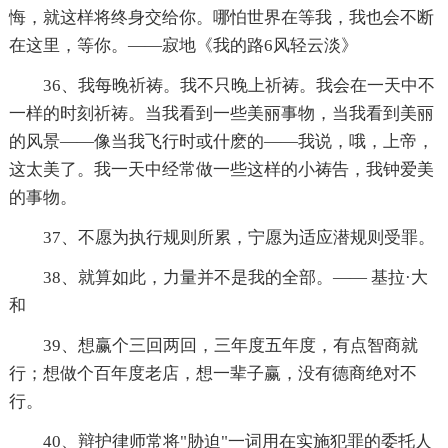
悔，就这样将终身交给你。哪怕世界在等我，我也会不断
在这里，等你。——寂地《我的路6风轻云淡》
36、我每晚祈祷。我不只晚上祈祷。我会在一天中不
一样的时刻祈祷。当我看到一些美丽事物，当我看到美丽
的风景——像当我飞行时或什麽的——我说，哦，上帝，
这太美了。我一天中经常做一些这样的小祷告，我钟爱美
的事物。
37、不愿为执行规则所累，宁愿为适应潜规则受罪。
38、就算如此，力量并不是我的全部。—— 基拉·大
和
39、想赢个三回两回，三年度五年度，有点智商就
行；想做个百年度老店，想一辈子赢，没有德商绝对不
行。
40、辩护律师常将"胁迫"一词用在实施犯罪的委托人