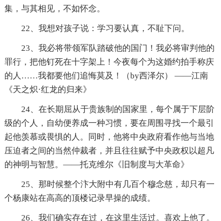
集，与其相见，不如怀念。
22、我想对孩子说：学习要认真，不耻下问。
23、我必将带领军队踏破他的国门！我必将审判他的
罪行，把他钉死在十字架上！今夜每个为这婚约拍手称庆
的人……我都要他们追悔莫及！（by西泽尔） ——江南
《天之炽·红龙的归来》
24、在长期屈从于贵族制的国家里，每个属于下层阶
级的个人，自幼便养成一种习惯，要在周围寻找一个最引
起他羡慕或畏惧的人。同时，他将中央政府看作他与当地
压迫者之间的当然仲裁者，并且往往赋予中央政权以超凡
的神明与智慧。——托克维尔《旧制度与大革命》
25、那时候整个汴大附中有几百个穆念慈，却只有一
个杨康站在高高的顶楼记录早操的成绩。
26、我们确实存在过，在这里生活过。喜欢上他了。