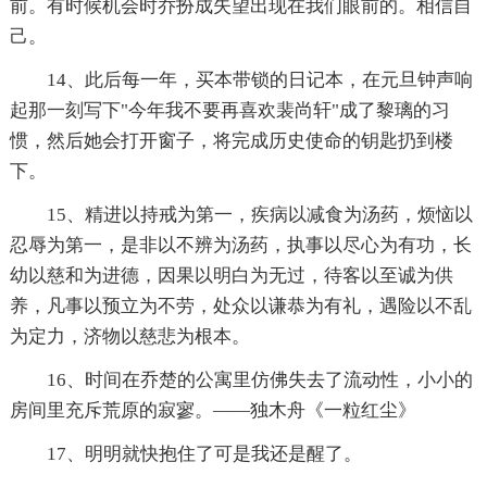
前。有时候机会时乔扮成失望出现在我们眼前的。相信自
己。
14、此后每一年，买本带锁的日记本，在元旦钟声响
起那一刻写下"今年我不要再喜欢裴尚轩"成了黎璃的习
惯，然后她会打开窗子，将完成历史使命的钥匙扔到楼
下。
15、精进以持戒为第一，疾病以减食为汤药，烦恼以
忍辱为第一，是非以不辨为汤药，执事以尽心为有功，长
幼以慈和为进德，因果以明白为无过，待客以至诚为供
养，凡事以预立为不劳，处众以谦恭为有礼，遇险以不乱
为定力，济物以慈悲为根本。
16、时间在乔楚的公寓里仿佛失去了流动性，小小的
房间里充斥荒原的寂寥。——独木舟《一粒红尘》
17、明明就快抱住了可是我还是醒了。