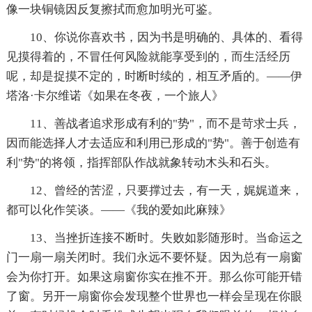
像一块铜镜因反复擦拭而愈加明光可鉴。
10、你说你喜欢书，因为书是明确的、具体的、看得
见摸得着的，不冒任何风险就能享受到的，而生活经历
呢，却是捉摸不定的，时断时续的，相互矛盾的。——伊
塔洛·卡尔维诺《如果在冬夜，一个旅人》
11、善战者追求形成有利的"势"，而不是苛求士兵，
因而能选择人才去适应和利用已形成的"势"。善于创造有
利"势"的将领，指挥部队作战就象转动木头和石头。
12、曾经的苦涩，只要撑过去，有一天，娓娓道来，
都可以化作笑谈。——《我的爱如此麻辣》
13、当挫折连接不断时。失败如影随形时。当命运之
门一扇一扇关闭时。我们永远不要怀疑。因为总有一扇窗
会为你打开。如果这扇窗你实在推不开。那么你可能开错
了窗。另开一扇窗你会发现整个世界也一样会呈现在你眼