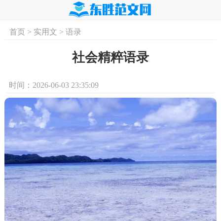
首页
>
实用文
>
语录
首页
实用文
学习资料
培训课程
求
社会精粹语录
时间：2026-06-03 23:35:09