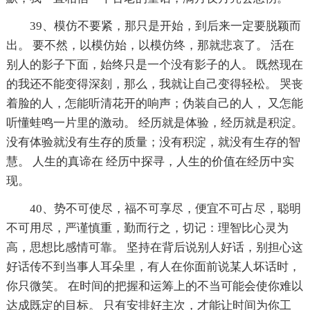
39、模仿不要紧，那只是开始，到后来一定要脱颖而
出。 要不然，以模仿始，以模仿终，那就悲哀了。 活在
别人的影子下面，始终只是一个没有影子的人。 既然现在
的我还不能变得深刻，那么，我就让自己变得轻松。 哭丧
着脸的人，怎能听清花开的响声；伪装自己的人， 又怎能
听懂蛙鸣一片里的激动。 经历就是体验，经历就是积淀。
没有体验就没有生存的质量；没有积淀，就没有生存的智
慧。 人生的真谛在 经历中探寻，人生的价值在经历中实
现。
40、势不可使尽，福不可享尽，便宜不可占尽，聪明
不可用尽，严谨慎重，勤而行之，切记：理智比心灵为
高，思想比感情可靠。 坚持在背后说别人好话，别担心这
好话传不到当事人耳朵里，有人在你面前说某人坏话时，
你只微笑。 在时间的把握和运筹上的不当可能会使你难以
达成既定的目标。 只有安排好主次，才能让时间为你工