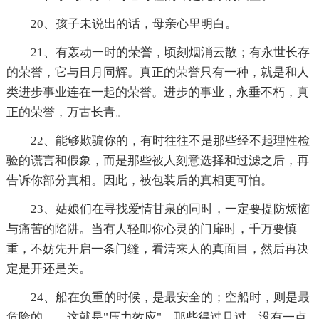
20、孩子未说出的话，母亲心里明白。
21、有轰动一时的荣誉，顷刻烟消云散；有永世长存
的荣誉，它与日月同辉。真正的荣誉只有一种，就是和人
类进步事业连在一起的荣誉。进步的事业，永垂不朽，真
正的荣誉，万古长青。
22、能够欺骗你的，有时往往不是那些经不起理性检
验的谎言和假象，而是那些被人刻意选择和过滤之后，再
告诉你部分真相。因此，被包装后的真相更可怕。
23、姑娘们在寻找爱情甘泉的同时，一定要提防烦恼
与痛苦的陷阱。当有人轻叩你心灵的门扉时，千万要慎
重，不妨先开启一条门缝，看清来人的真面目，然后再决
定是开还是关。
24、船在负重的时候，是最安全的；空船时，则是最
危险的——这就是"压力效应"。那些得过且过，没有一点