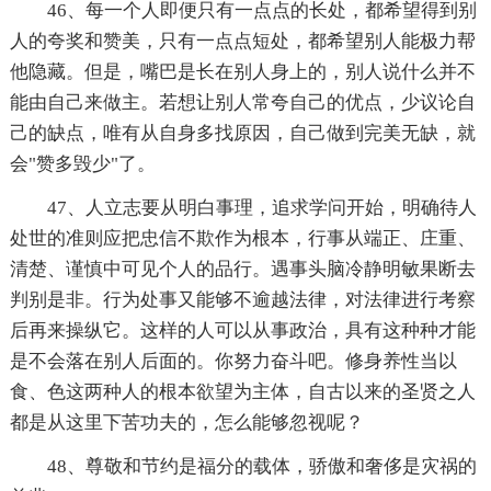
46、每一个人即便只有一点点的长处，都希望得到别
人的夸奖和赞美，只有一点点短处，都希望别人能极力帮
他隐藏。但是，嘴巴是长在别人身上的，别人说什么并不
能由自己来做主。若想让别人常夸自己的优点，少议论自
己的缺点，唯有从自身多找原因，自己做到完美无缺，就
会"赞多毁少"了。
47、人立志要从明白事理，追求学问开始，明确待人
处世的准则应把忠信不欺作为根本，行事从端正、庄重、
清楚、谨慎中可见个人的品行。遇事头脑冷静明敏果断去
判别是非。行为处事又能够不逾越法律，对法律进行考察
后再来操纵它。这样的人可以从事政治，具有这种种才能
是不会落在别人后面的。你努力奋斗吧。修身养性当以
食、色这两种人的根本欲望为主体，自古以来的圣贤之人
都是从这里下苦功夫的，怎么能够忽视呢？
48、尊敬和节约是福分的载体，骄傲和奢侈是灾祸的