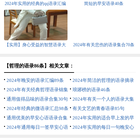
2024年实用的经典的qq语录汇编
简短的早安语录40条
50条
【实用】身心受益的智慧语录大
2024年有关悲伤的语录集合70条
合集88句
【哲理的语录86条】相关文章：
2024年晚安的语录汇编89条
2024年简洁的哲理的语录摘录
2024年有关经典哲理语录锦集
90条
琅琊榜的语录46条
75句
通用值得品味的语录合集30句
2024年有关一个人的语录大集
2024年经典的微语录汇总98条
合55句
有关文艺的青春语录85句
通用优美的早安心语语录合集
2024年实用的适合早上发的早
40句
2024年通用每日一签早安心语
安心语语录汇总60句
2024年实用的每日一句晚安心
语录汇编41句
语语录48句