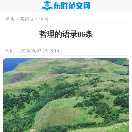
首页
>
实用文
>
语录
首页
实用文
学习资料
培训课程
求
哲理的语录86条
时间：2026-06-03 23:35:10