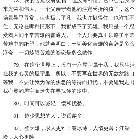
78、我的苦难没有慰藉，也没有补偿。它不会给我带
来光荣和伟大。一个父亲守着他的注定夭折的孩子，这个
场景异乎寻常，但也极其平凡。我也许挺得住，也许挺不
住，无论在哪种情形下，我都成不了英雄。我只是一个忍
受着人间平常苦难的普通人。一个人只要真正领略了平常
苦难中的绝望，他就会明白，一切美化苦难的言辞是多么
浮夸，一切炫耀苦难的姿态是多么做作。
79、在这个世界上，没有一座屋宇属于我，我只生活
在我的心灵的屋宇里。所以，不要再在世界的无数岔路口
等我，不要让我为你的焦急的等待而担忧，不要逼我走出
我心灵的屋宇而迷失在寻找你的途中。
80、时间可以减轻、缓和忧愁。
81、越少思想的人，说话越多。
82、登天难，求人更难；春冰薄，人情更薄；江湖
险，人心更险。