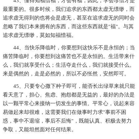
43、懂得知福惜福，才会有福，因此，学会珍惜才是
最重要的。很多时候，我们追求的东西都太虚无缥缈，而
追求虚无得到的也将会是虚无，甚至在追求虚无的同时会
忽略了我们本来拥有的东西，而这些东西就是"福"。与其
追求虚无缥缈，莫如知福惜福。
44、当快乐降临时，你要想到这快乐不是永恒的；当
痛苦降临时，你要想到这痛苦也不是永恒的。生活带来什
么，我们就享受什么；生活夺走什么，我们就接受什么。
来是偶然的，走是必然的，所以不必怅然，安然即可。
45、只要专心撒下种子即可，能否长出绿草来就只能
看天意了，担心、焦虑、抱怨都是无益的，最好的办法是
以一颗平常心来接纳一切发生的事情。平常心，说起来容
易做起来却很难，这需要我们在做事时力求"事前不困
惑，事中不退缩，事后不后悔"，既能认真、积极去努力
争取，又能坦然面对任何结果。