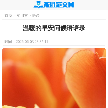
首页
>
实用文
>
语录
首页
实用文
学习资料
培训课程
求
温暖的早安问候语语录
时间：2026-06-03 23:35:11