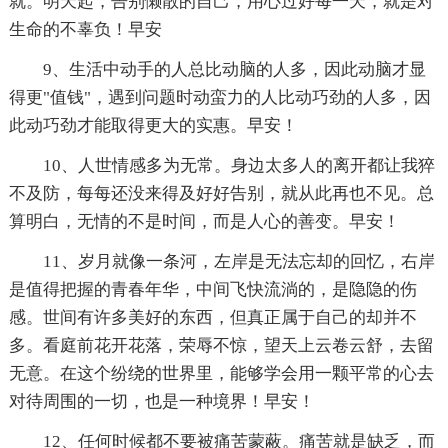
就。明天起，告别懒散的自己，用心过好每一天，就是对
生命的不辜负！早安
9、生活中动手的人总比动脑的人多，因此动脑才显
得更"值钱"，遇到问题时动蛮力的人比动巧劲的人多，因
此动巧劲才能取得更大的实惠。早安！
10、人世情感多为无常。身边太多人的离开都让我猝
不及防，每每还没来得及好好告别，就从此再也不见。总
算明白，无情的不是时间，而是人心的善变。早安！
11、岁月就像一条河，左岸是无法忘却的回忆，右岸
是值得把握的青春年华，中间飞快流淌的，是隐隐的伤
感。世间有许多美好的东西，但真正属于自己的却并不
多。看庭前花开花落，荣辱不惊，望天上云卷云舒，去留
无意。在这个纷绕的世界里，能够学会用一颗平常的心去
对待周围的一切，也是一种境界！早安！
12、任何时候都不要被痛苦蒙蔽。痛苦就是缺乏，而