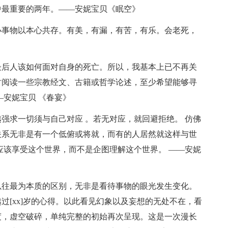
中最重要的两年。——安妮宝贝《眠空》
小事物以本心共存。有美，有漏，有苦，有乐。会老死，
最后人该如何面对自身的死亡。所以，我基本上已不再关
时阅读一些宗教经文、古籍或哲学论述，至少希望能够寻
—安妮宝贝 《春宴》
越强求一切须与自己对应 。若无对应，就回避拒绝。 仿佛
关系无非是有一个低俯或将就，而有的人居然就这样与世
应该享受这个世界，而不是企图理解这个世界。 ——安妮
以往最为本质的区别，无非是看待事物的眼光发生变化。
过[xx]岁的心得。以此看见幻象以及妄想的无处不在，看
度，虚空破碎，单纯完整的初始再次呈现。这是一次漫长