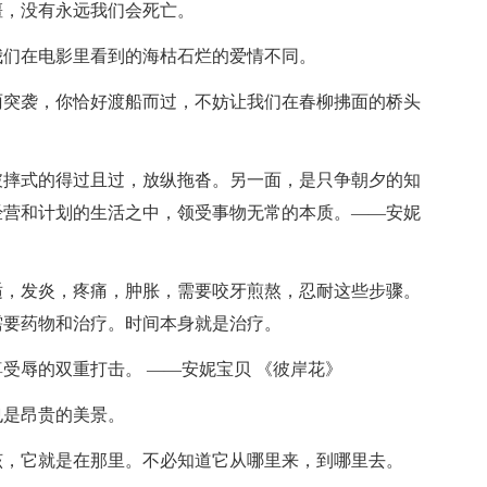
僵，没有永远我们会死亡。
我们在电影里看到的海枯石烂的爱情不同。
雨突袭，你恰好渡船而过，不妨让我们在春柳拂面的桥头
破摔式的得过且过，放纵拖沓。另一面，是只争朝夕的知
经营和计划的生活之中，领受事物无常的本质。——安妮
适，发炎，疼痛，肿胀，需要咬牙煎熬，忍耐这些步骤。
需要药物和治疗。时间本身就是治疗。
受辱的双重打击。 ——安妮宝贝 《彼岸花》
也是昂贵的美景。
该，它就是在那里。不必知道它从哪里来，到哪里去。