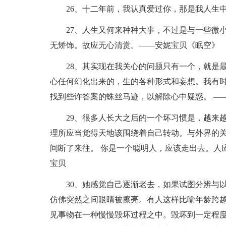
26、十二年前，我认真爱过你，那是我人生
27、人生又何来种种大事，不过是与一些微
无矫饰。故应无心清赏。——安妮宝贝《眠空》
28、其实现在我关心的问题只有一个，就是
心任何幻化出来的，生的各种形式和妄想。我有
找到些许答案的蛛丝马迹，以解除心中疑惑。 —
29、很多人长大之后的一个坏习惯是，越来
理所应当觉得天地该围绕着自己转动。与外界的
间断了来往。 你是一个聪明人，应该走出去。人
宝贝
30、她感觉自己逐渐老去，如果试图分辨与
仿佛突然之间眼睛被擦亮。有人这样比喻年龄跨越
见事物在一种慢慢毁坏过程之中。毁坏到一定程