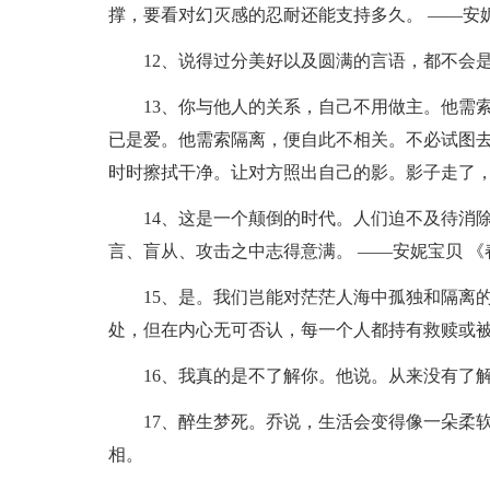
撑，要看对幻灭感的忍耐还能支持多久。 ——安
12、说得过分美好以及圆满的言语，都不会是
13、你与他人的关系，自己不用做主。他需
已是爱。他需索隔离，便自此不相关。不必试图
时时擦拭干净。让对方照出自己的影。影子走了，
14、这是一个颠倒的时代。人们迫不及待消
言、盲从、攻击之中志得意满。 ——安妮宝贝 《
15、是。我们岂能对茫茫人海中孤独和隔离
处，但在内心无可否认，每一个人都持有救赎或被
16、我真的是不了解你。他说。从来没有了
17、醉生梦死。乔说，生活会变得像一朵柔
相。