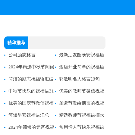
精华推荐
公司励志格言
最新朋友圈晚安祝福语
2024年精选中秋节问候
（精选45句）
酒店开业简单的祝福语
祝福语汇编31条
简洁的励志祝福语汇编
收藏
郭敬明名人格言短句
83条
中秋节快乐的祝福语31
（通用100句）
优美的教师节微信祝福
句
优美的国庆节微信祝福
语19条
圣诞节发给朋友的祝福
语大汇总59句
简短早安祝福语汇总
语集锦
精选教师节祝福语摘录
（精选60句）
2024年简短的元宵祝福
45条
常用情人节快乐祝福语