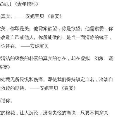
妮宝贝 《素年锦时》
真实。 ——安妮宝贝 《春宴》
索美，你即是美。他需索欲望，你是欲望。他需索爱，你
去改造自己或他人。你所能做的，是当一面清静的镜子，
你还在。 ——安妮宝贝
除清洁的缓慢的朴素的真实的存在，却在虚拟、幻象、谎
春宴》
的处境无所畏惧和伤痛。即使我们保持镇定自若，冷淡自
救赎的期待。 ——安妮宝贝 《春宴》
解过你。
软的棉花，让人沉沦，没有尖锐的痛快，只要不揭穿真