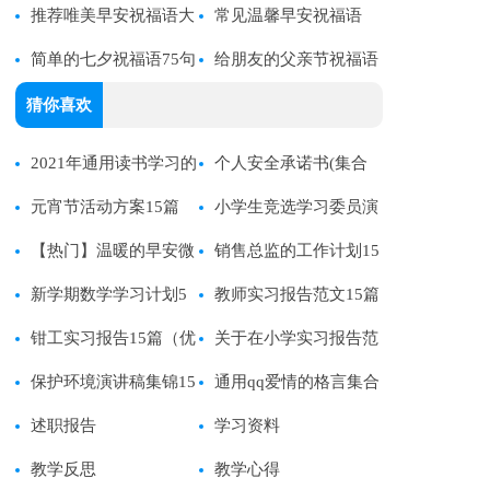
语汇编30句
推荐唯美早安祝福语大
句80句精选
常见温馨早安祝福语
全65句
简单的七夕祝福语75句
（通用35句）
给朋友的父亲节祝福语
29条
猜你喜欢
2021年通用读书学习的
个人安全承诺书(集合
名言集合47句
元宵节活动方案15篇
15篇)
小学生竞选学习委员演
【热门】温暖的早安微
讲稿
销售总监的工作计划15
信问候语大集合71条
新学期数学学习计划5
篇
教师实习报告范文15篇
篇
钳工实习报告15篇（优
关于在小学实习报告范
选）
保护环境演讲稿集锦15
文合集八篇
通用qq爱情的格言集合
篇
述职报告
83句
学习资料
教学反思
教学心得