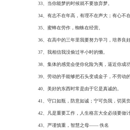
33、当你能梦的时候就不要放弃梦。
34、有志不在年高，有理不在声大；有心不
35、蜜蜂在劳作，蜘蛛在经营。
36、在高中的三年里我要努力学习，培养良
37、我相信我没偷过半小时的懒。
38、集体的感觉会使你化险为夷，逼近你成
39、劳动的手能够把石头变成金子，不劳动
40、美好的东西时常是由于它是真诚的。
41、守口如瓶，防意如诚；宁可负我，切莫
42、凡是重要工作，人生格言大全必须要做
43、严谨慎重，智慧之母—— 佚名