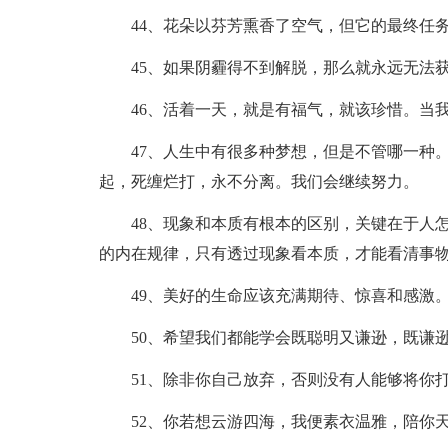
44、花朵以芬芳熏香了空气，但它的最终任
45、如果阴霾得不到解脱，那么就永远无法
46、活着一天，就是有福气，就该珍惜。当
47、人生中有很多种梦想，但是不管哪一种
起，死缠烂打，永不分离。我们会继续努力。
48、现象和本质有根本的区别，关键在于人
的内在规律，只有透过现象看本质，才能看清事
49、美好的生命应该充满期待、惊喜和感激
50、希望我们都能学会既聪明又谦逊，既谦
51、除非你自己放弃，否则没有人能够将你
52、你若想云游四海，我便素衣温雅，陪你