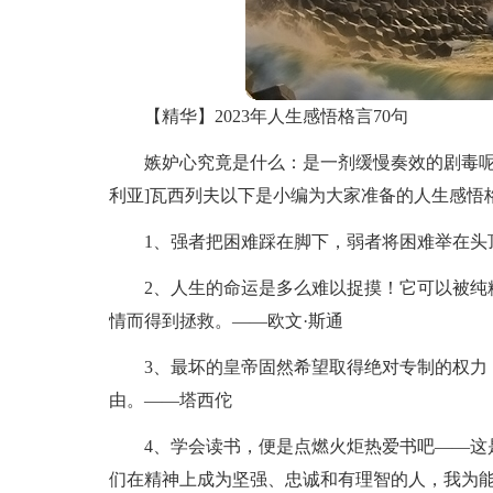
【精华】2023年人生感悟格言70句
嫉妒心究竟是什么：是一剂缓慢奏效的剧毒呢
利亚]瓦西列夫以下是小编为大家准备的人生感悟格
1、强者把困难踩在脚下，弱者将困难举在头
2、人生的命运是多么难以捉摸！它可以被纯
情而得到拯救。——欧文·斯通
3、最坏的皇帝固然希望取得绝对专制的权力
由。——塔西佗
4、学会读书，便是点燃火炬热爱书吧——这
们在精神上成为坚强、忠诚和有理智的人，我为