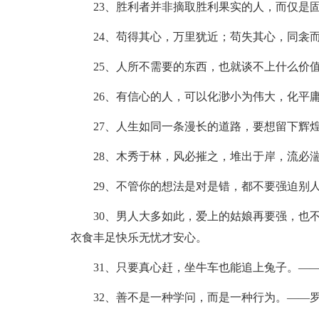
23、胜利者并非摘取胜利果实的人，而仅是
24、苟得其心，万里犹近；苟失其心，同衾
25、人所不需要的东西，也就谈不上什么价
26、有信心的人，可以化渺小为伟大，化平庸
27、人生如同一条漫长的道路，要想留下辉
28、木秀于林，风必摧之，堆出于岸，流必
29、不管你的想法是对是错，都不要强迫别
30、男人大多如此，爱上的姑娘再要强，也
衣食丰足快乐无忧才安心。
31、只要真心赶，坐牛车也能追上兔子。—
32、善不是一种学问，而是一种行为。——罗