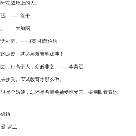
固守在战场上的人。
而远。——徐干
值。——大加图
为神奇。——[英国]萧伯纳
煌的足迹，就必须艰苦地跋涉！
湍之，行高于人，众必非之。——李萧远
人去接受。应试教育才那么做。
不过是个姑娘，总还是希望免她受惊受苦，要亲眼看着她
—谚语
曼·罗兰