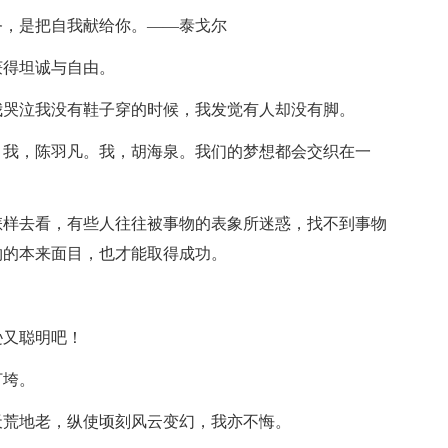
务，是把自我献给你。——泰戈尔
获得坦诚与自由。
我哭泣我没有鞋子穿的时候，我发觉有人却没有脚。
。我，陈羽凡。我，胡海泉。我们的梦想都会交织在一
怎样去看，有些人往往被事物的表象所迷惑，找不到事物
物的本来面目，也才能取得成功。
。
逊又聪明吧！
打垮。
天荒地老，纵使顷刻风云变幻，我亦不悔。