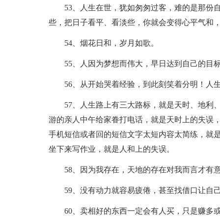
53、人生在世，犹如匆匆过客，难的是那份
些，把日子看平、看淡些，你就会变得心平气和
54、烟花日和，岁月如歌。
55、人因为梦想而伟大，早日达到自己的目标
56、从开始哭着经验，到此刻笑着分明！人
57、人生路上有三大路标，就是天时、地利
游的亲人中午给家眷打电话，就是天时上的失误
手机短信或者回的短信文字太短内容太简练，就
坐下来写作业，就是人和上的失误。
58、因为我存在，天地的存在对我而言才有
59、没有动力就容易疲倦，甚至找借口让自
60、卖相好的东西一定会有人买，只是赚多