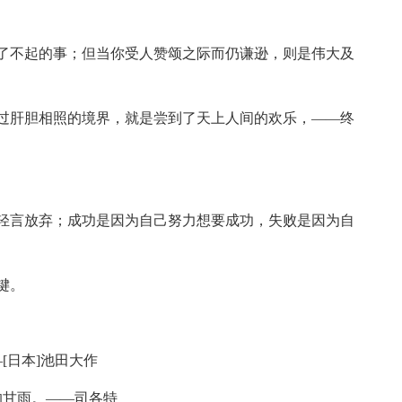
了不起的事；但当你受人赞颂之际而仍谦逊，则是伟大及
过肝胆相照的境界，就是尝到了天上人间的欢乐，——终
轻言放弃；成功是因为自己努力想要成功，失败是因为自
键。
[日本]池田大作
的甘雨。——司各特