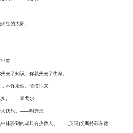
抱火红的太阳。
韦里克
你失去了知识，你就失去了生命。
过，不许虚假、冷漠往来。
真实。——泰戈尔
给人快乐。——啊秀煌
践中体验到的却只有少数人。——[英国]切斯特菲尔德