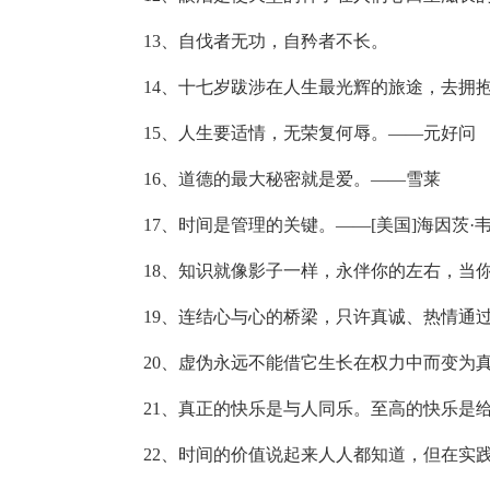
13、自伐者无功，自矜者不长。
14、十七岁跋涉在人生最光辉的旅途，去拥
15、人生要适情，无荣复何辱。——元好问
16、道德的最大秘密就是爱。——雪莱
17、时间是管理的关键。——[美国]海因茨·
18、知识就像影子一样，永伴你的左右，当
19、连结心与心的桥梁，只许真诚、热情通
20、虚伪永远不能借它生长在权力中而变为
21、真正的快乐是与人同乐。至高的快乐是
22、时间的价值说起来人人都知道，但在实