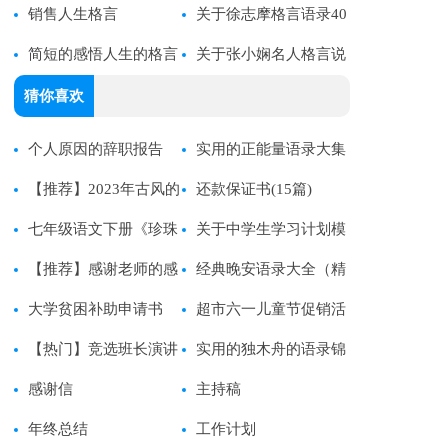
39句
销售人生格言
汇编39条
关于徐志摩格言语录40
简短的感悟人生的格言
句精选
关于张小娴名人格言说
集合78句
说（精选40句）
猜你喜欢
个人原因的辞职报告
实用的正能量语录大集
(优选)
【推荐】2023年古风的
合55句
还款保证书(15篇)
唯美语录集合56句
七年级语文下册《珍珠
关于中学生学习计划模
鸟》说课稿
【推荐】感谢老师的感
板合集10篇
经典晚安语录大全（精
谢信
大学贫困补助申请书
选180句）
超市六一儿童节促销活
【热门】竞选班长演讲
动方案
实用的独木舟的语录锦
稿
感谢信
集65条
主持稿
年终总结
工作计划