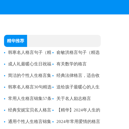
精华推荐
韩寒名人格言句子（精
俞敏洪格言句子（精选
选70句）
成人礼最暖心生日祝福
50句）
有关数学的格言
语
简洁的个性人生格言集
经典法律格言，适合收
锦55句
韩寒名人格言30句精选
藏哦
送给孩子最暖心的人生
常用人生格言锦集57条
格言
关于名人励志格言
经典安妮宝贝名人格言
【精华】2024年人生的
汇总100句精选
通用个性人生格言锦集
格言汇编36句
2024年常用爱情的格言